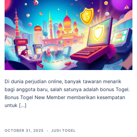
Di dunia perjudian online, banyak tawaran menarik
bagi anggota baru, salah satunya adalah bonus Togel.
Bonus Togel New Member memberikan kesempatan
untuk […]
OCTOBER 31, 2025
JUDI TOGEL