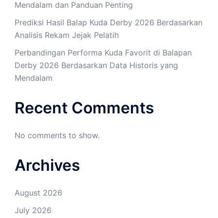
Mendalam dan Panduan Penting
Prediksi Hasil Balap Kuda Derby 2026 Berdasarkan
Analisis Rekam Jejak Pelatih
Perbandingan Performa Kuda Favorit di Balapan
Derby 2026 Berdasarkan Data Historis yang
Mendalam
Recent Comments
No comments to show.
Archives
August 2026
July 2026