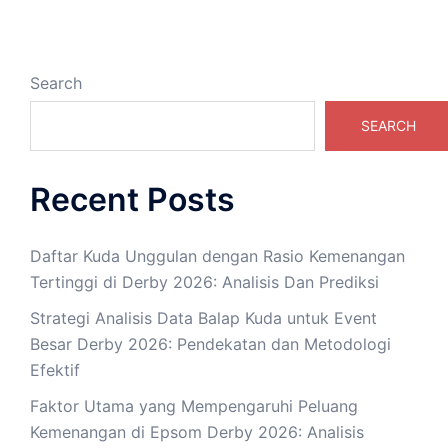
Search
SEARCH
Recent Posts
Daftar Kuda Unggulan dengan Rasio Kemenangan
Tertinggi di Derby 2026: Analisis Dan Prediksi
Strategi Analisis Data Balap Kuda untuk Event
Besar Derby 2026: Pendekatan dan Metodologi
Efektif
Faktor Utama yang Mempengaruhi Peluang
Kemenangan di Epsom Derby 2026: Analisis