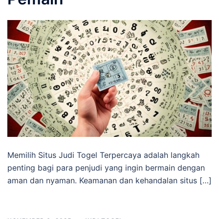
Memilih Situs Judi Togel Terpercaya adalah langkah
penting bagi para penjudi yang ingin bermain dengan
aman dan nyaman. Keamanan dan kehandalan situs […]