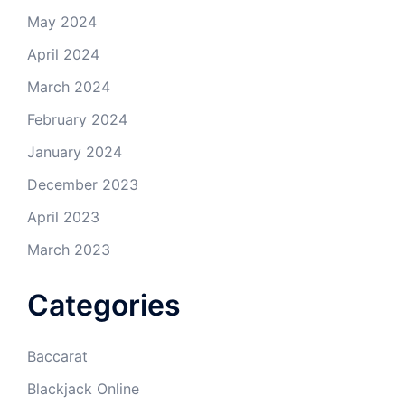
May 2024
April 2024
March 2024
February 2024
January 2024
December 2023
April 2023
March 2023
Categories
Baccarat
Blackjack Online