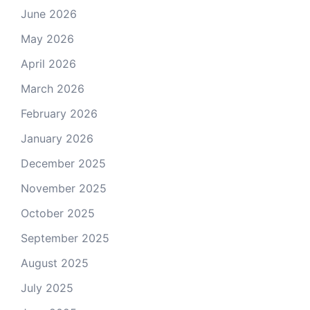
June 2026
May 2026
April 2026
March 2026
February 2026
January 2026
December 2025
November 2025
October 2025
September 2025
August 2025
July 2025