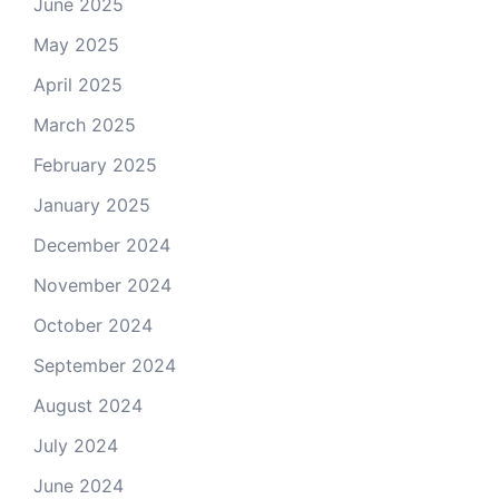
June 2025
May 2025
April 2025
March 2025
February 2025
January 2025
December 2024
November 2024
October 2024
September 2024
August 2024
July 2024
June 2024