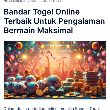
NOVEMBER 6, 2025
JUDI TOGEL
Bandar Togel Online
Terbaik Untuk Pengalaman
Bermain Maksimal
Dalam dunia perjudian online, memilih Bandar Togel