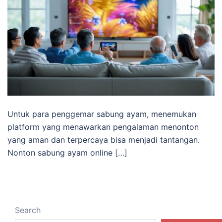
Untuk para penggemar sabung ayam, menemukan
platform yang menawarkan pengalaman menonton
yang aman dan terpercaya bisa menjadi tantangan.
Nonton sabung ayam online […]
Search