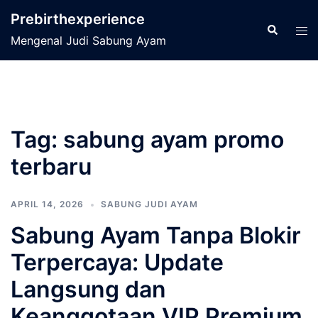
Skip
Prebirthexperience
to
Search
Tog
Mengenal Judi Sabung Ayam
content
men
Tag:
sabung ayam promo
terbaru
APRIL 14, 2026
SABUNG JUDI AYAM
Sabung Ayam Tanpa Blokir
Terpercaya: Update
Langsung dan
Keanggotaan VIP Premium