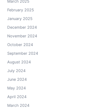
March 2025
February 2025
January 2025
December 2024
November 2024
October 2024
September 2024
August 2024
July 2024
June 2024
May 2024
April 2024
March 2024