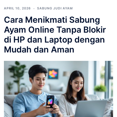
APRIL 10, 2026
SABUNG JUDI AYAM
Cara Menikmati Sabung
Ayam Online Tanpa Blokir
di HP dan Laptop dengan
Mudah dan Aman