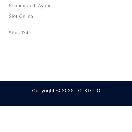
Sabung Judi Ayam
Slot Online
Situs Toto
Copyright © 2025 |
OLXTOTO