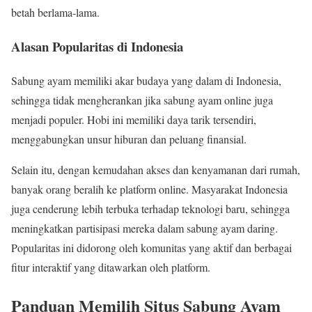
betah berlama-lama.
Alasan Popularitas di Indonesia
Sabung ayam memiliki akar budaya yang dalam di Indonesia,
sehingga tidak mengherankan jika sabung ayam online juga
menjadi populer. Hobi ini memiliki daya tarik tersendiri,
menggabungkan unsur hiburan dan peluang finansial.
Selain itu, dengan kemudahan akses dan kenyamanan dari rumah,
banyak orang beralih ke platform online. Masyarakat Indonesia
juga cenderung lebih terbuka terhadap teknologi baru, sehingga
meningkatkan partisipasi mereka dalam sabung ayam daring.
Popularitas ini didorong oleh komunitas yang aktif dan berbagai
fitur interaktif yang ditawarkan oleh platform.
Panduan Memilih Situs Sabung Ayam