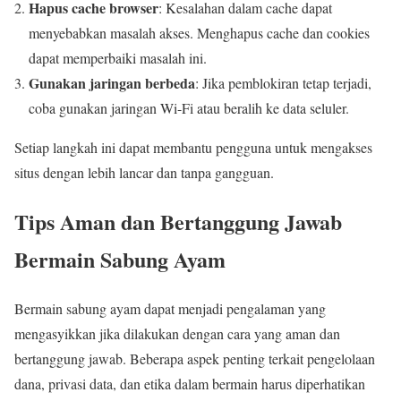
Hapus cache browser
: Kesalahan dalam cache dapat
menyebabkan masalah akses. Menghapus cache dan cookies
dapat memperbaiki masalah ini.
Gunakan jaringan berbeda
: Jika pemblokiran tetap terjadi,
coba gunakan jaringan Wi-Fi atau beralih ke data seluler.
Setiap langkah ini dapat membantu pengguna untuk mengakses
situs dengan lebih lancar dan tanpa gangguan.
Tips Aman dan Bertanggung Jawab
Bermain Sabung Ayam
Bermain sabung ayam dapat menjadi pengalaman yang
mengasyikkan jika dilakukan dengan cara yang aman dan
bertanggung jawab. Beberapa aspek penting terkait pengelolaan
dana, privasi data, dan etika dalam bermain harus diperhatikan