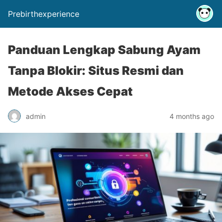
Prebirthexperience
Panduan Lengkap Sabung Ayam
Tanpa Blokir: Situs Resmi dan
Metode Akses Cepat
admin
4 months ago