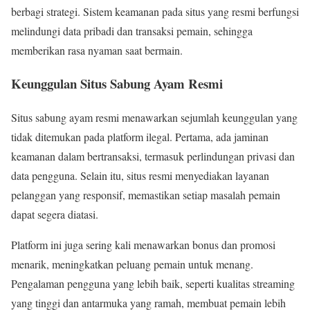
berbagi strategi. Sistem keamanan pada situs yang resmi berfungsi
melindungi data pribadi dan transaksi pemain, sehingga
memberikan rasa nyaman saat bermain.
Keunggulan Situs Sabung Ayam Resmi
Situs sabung ayam resmi menawarkan sejumlah keunggulan yang
tidak ditemukan pada platform ilegal. Pertama, ada jaminan
keamanan dalam bertransaksi, termasuk perlindungan privasi dan
data pengguna. Selain itu, situs resmi menyediakan layanan
pelanggan yang responsif, memastikan setiap masalah pemain
dapat segera diatasi.
Platform ini juga sering kali menawarkan bonus dan promosi
menarik, meningkatkan peluang pemain untuk menang.
Pengalaman pengguna yang lebih baik, seperti kualitas streaming
yang tinggi dan antarmuka yang ramah, membuat pemain lebih