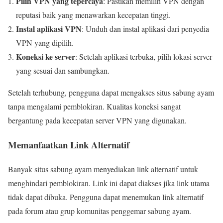
Pilih VPN yang tepercaya
: Pastikan memilih VPN dengan
reputasi baik yang menawarkan kecepatan tinggi.
Instal aplikasi VPN
: Unduh dan instal aplikasi dari penyedia
VPN yang dipilih.
Koneksi ke server
: Setelah aplikasi terbuka, pilih lokasi server
yang sesuai dan sambungkan.
Setelah terhubung, pengguna dapat mengakses situs sabung ayam
tanpa mengalami pemblokiran. Kualitas koneksi sangat
bergantung pada kecepatan server VPN yang digunakan.
Memanfaatkan Link Alternatif
Banyak situs sabung ayam menyediakan link alternatif untuk
menghindari pemblokiran. Link ini dapat diakses jika link utama
tidak dapat dibuka. Pengguna dapat menemukan link alternatif
pada forum atau grup komunitas penggemar sabung ayam.