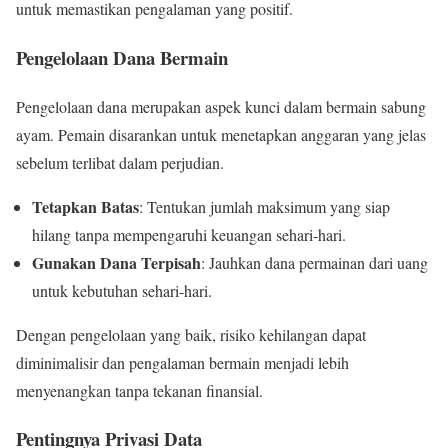
untuk memastikan pengalaman yang positif.
Pengelolaan Dana Bermain
Pengelolaan dana merupakan aspek kunci dalam bermain sabung
ayam. Pemain disarankan untuk menetapkan anggaran yang jelas
sebelum terlibat dalam perjudian.
Tetapkan Batas
: Tentukan jumlah maksimum yang siap
hilang tanpa mempengaruhi keuangan sehari-hari.
Gunakan Dana Terpisah
: Jauhkan dana permainan dari uang
untuk kebutuhan sehari-hari.
Dengan pengelolaan yang baik, risiko kehilangan dapat
diminimalisir dan pengalaman bermain menjadi lebih
menyenangkan tanpa tekanan finansial.
Pentingnya Privasi Data