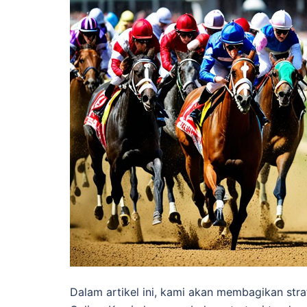
Dalam artikel ini, kami akan membagikan str