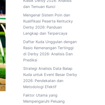
Klasik Derby 2026: Analisis
dan Temuan Kunci
Mengenal Sistem Poin dan
Kualifikasi Peserta Kentucky
Derby 2026: Panduan
Lengkap dan Terpercaya
Daftar Kuda Unggulan dengan
Rasio Kemenangan Tertinggi
di Derby 2026: Analisis Dan
Prediksi
Strategi Analisis Data Balap
Kuda untuk Event Besar Derby
2026: Pendekatan dan
Metodologi Efektif
Faktor Utama yang
Mempengaruhi Peluang