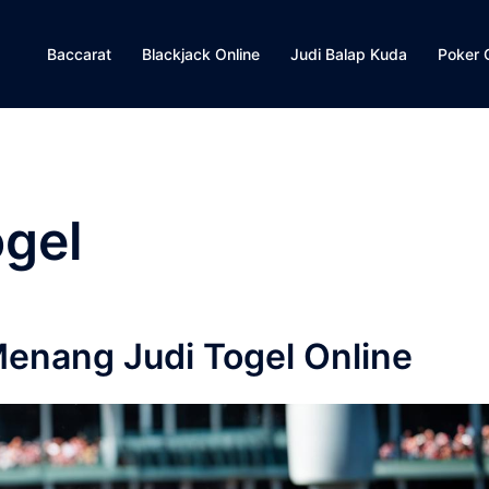
Baccarat
Blackjack Online
Judi Balap Kuda
Poker 
ogel
enang Judi Togel Online