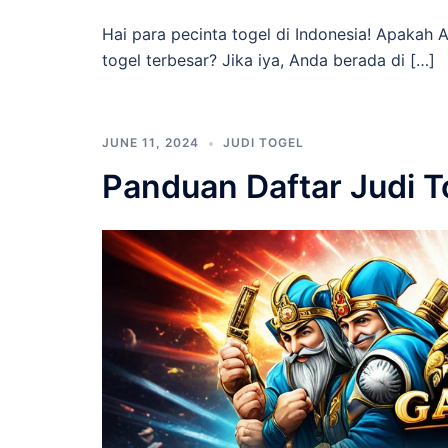
Hai para pecinta togel di Indonesia! Apakah
togel terbesar? Jika iya, Anda berada di […]
JUNE 11, 2024
JUDI TOGEL
Panduan Daftar Judi T