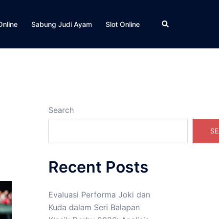
Search
Online
Sabung Judi Ayam
Slot Online
Search
SE
Recent Posts
Evaluasi Performa Joki dan
Kuda dalam Seri Balapan