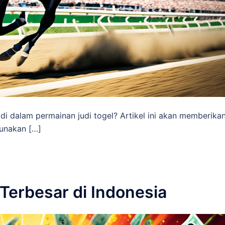
i dalam permainan judi togel? Artikel ini akan memberika
gunakan […]
 Terbesar di Indonesia