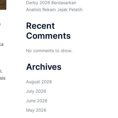
Derby 2026 Berdasarkan
Analisis Rekam Jejak Pelatih
Recent
n
Comments
ka
No comments to show.
Archives
l.
sis
August 2026
July 2026
June 2026
May 2026