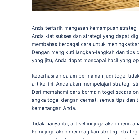
Anda tertarik mengasah kemampuan strategi d
Anda kiat sukses dan strategi yang dapat di
membahas berbagai cara untuk meningkatkan
Dengan mengikuti langkah-langkah dan tips da
yang jitu, Anda dapat mencapai hasil yang op
Keberhasilan dalam permainan judi togel ti
artikel ini, Anda akan mempelajari strategi-s
Dari memahami cara bermain togel secara o
angka togel dengan cermat, semua tips dan 
kemenangan Anda.
Tidak hanya itu, artikel ini juga akan membah
Kami juga akan membagikan strategi-strateg