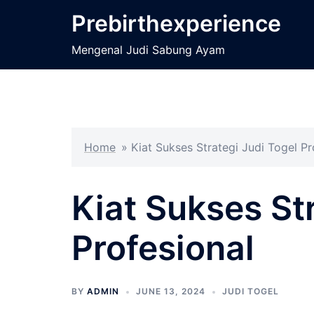
Skip
Prebirthexperience
to
content
Mengenal Judi Sabung Ayam
Home
»
Kiat Sukses Strategi Judi Togel Pr
Kiat Sukses St
Profesional
BY
ADMIN
JUNE 13, 2024
JUDI TOGEL