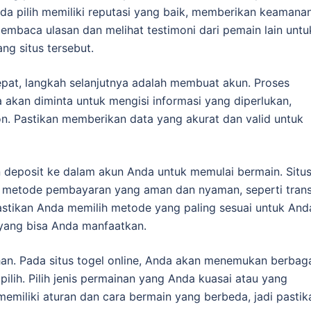
Anda pilih memiliki reputasi yang baik, memberikan keamana
mbaca ulasan dan melihat testimoni dari pemain lain untu
ng situs tersebut.
epat, langkah selanjutnya adalah membuat akun. Proses
akan diminta untuk mengisi informasi yang diperlukan,
on. Pastikan memberikan data yang akurat dan valid untuk
 deposit ke dalam akun Anda untuk memulai bermain. Situ
 metode pembayaran yang aman dan nyaman, seperti trans
Pastikan Anda memilih metode yang paling sesuai untuk And
yang bisa Anda manfaatkan.
an. Pada situs togel online, Anda akan menemukan berbag
pilih. Pilih jenis permainan yang Anda kuasai atau yang
emiliki aturan dan cara bermain yang berbeda, jadi pastik