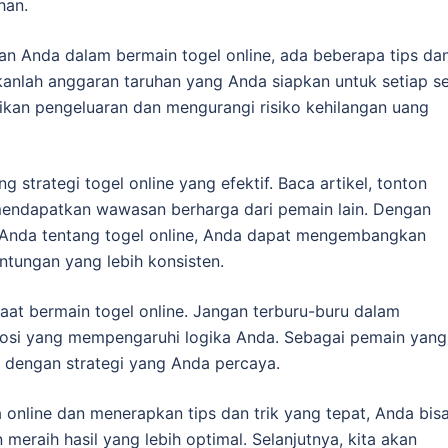
han.
 Anda dalam bermain togel online, ada beberapa tips da
kanlah anggaran taruhan yang Anda siapkan untuk setiap se
kan pengeluaran dan mengurangi risiko kehilangan uang
ng strategi togel online yang efektif. Baca artikel, tonton
k mendapatkan wawasan berharga dari pemain lain. Dengan
nda tentang togel online, Anda dapat mengembangkan
ntungan yang lebih konsisten.
k saat bermain togel online. Jangan terburu-buru dalam
mosi yang mempengaruhi logika Anda. Sebagai pemain yang
 dengan strategi yang Anda percaya.
nline dan menerapkan tips dan trik yang tepat, Anda bis
raih hasil yang lebih optimal. Selanjutnya, kita akan