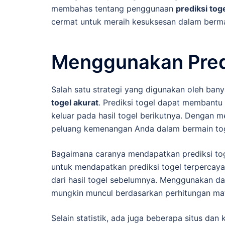
membahas tentang penggunaan
prediksi tog
cermat untuk meraih kesuksesan dalam berma
Menggunakan Predi
Salah satu strategi yang digunakan oleh ba
togel akurat
. Prediksi togel dapat membant
keluar pada hasil togel berikutnya. Dengan 
peluang kemenangan Anda dalam bermain tog
Bagaimana caranya mendapatkan prediksi to
untuk mendapatkan prediksi togel terpercaya
dari hasil togel sebelumnya. Menggunakan da
mungkin muncul berdasarkan perhitungan ma
Selain statistik, ada juga beberapa situs dan