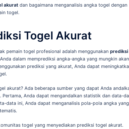
el akurat
dan bagaimana menganalisis angka togel dengan
in togel.
ksi Togel Akurat
nyak pemain togel profesional adalah menggunakan
prediksi
u Anda dalam memprediksi angka-angka yang mungkin akan
menggunakan prediksi yang akurat, Anda dapat meningkatk
el.
gel akurat? Ada beberapa sumber yang dapat Anda andalk
. Pertama, Anda dapat mengandalkan statistik dan data-da
ta-data ini, Anda dapat menganalisis pola-pola angka yang
tematis.
 komunitas togel yang menyediakan prediksi togel akurat.