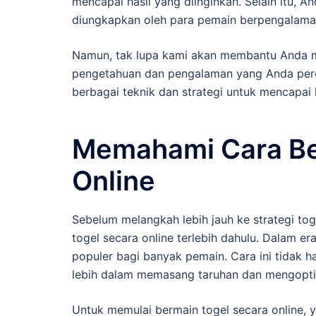
mencapai hasil yang diinginkan. Selain itu, 
diungkapkan oleh para pemain berpengalama
Namun, tak lupa kami akan membantu Anda m
pengetahuan dan pengalaman yang Anda perol
berbagai teknik dan strategi untuk mencapai 
Memahami Cara Be
Online
Sebelum melangkah lebih jauh ke strategi to
togel secara online terlebih dahulu. Dalam era 
populer bagi banyak pemain. Cara ini tidak ha
lebih dalam memasang taruhan dan mengopt
Untuk memulai bermain togel secara online, 