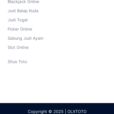
Blackjack Online
Judi Balap Kuda
Judi Togel
Poker Online
Sabung Judi Ayam
Slot Online
Situs Toto
Copyright © 2025 |
OLXTOTO