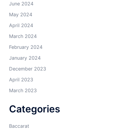
June 2024
May 2024
April 2024
March 2024
February 2024
January 2024
December 2023
April 2023
March 2023
Categories
Baccarat