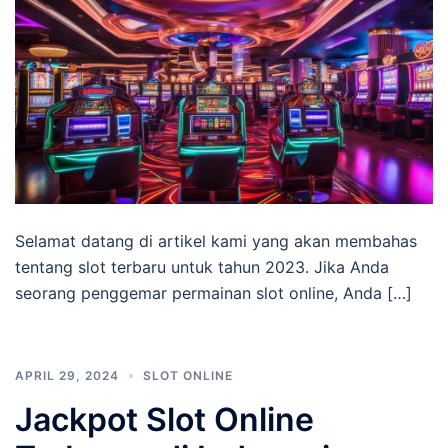
Selamat datang di artikel kami yang akan membahas
tentang slot terbaru untuk tahun 2023. Jika Anda
seorang penggemar permainan slot online, Anda […]
APRIL 29, 2024
SLOT ONLINE
Jackpot Slot Online