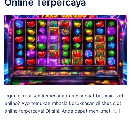
Online Terpercaya
Ingin merasakan kemenangan besar saat bermain slot
online? Ayo temukan rahasia kesuksesan di situs slot
online terpercaya! Di sini, Anda dapat menikmati […]