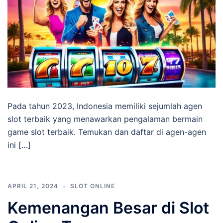
Pada tahun 2023, Indonesia memiliki sejumlah agen
slot terbaik yang menawarkan pengalaman bermain
game slot terbaik. Temukan dan daftar di agen-agen
ini […]
APRIL 21, 2024
SLOT ONLINE
Kemenangan Besar di Slot