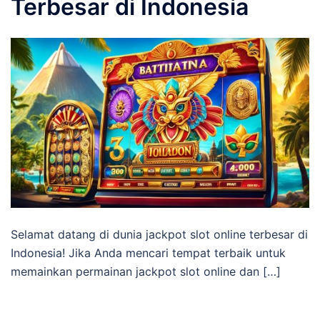
Terbesar di Indonesia
Selamat datang di dunia jackpot slot online terbesar di
Indonesia! Jika Anda mencari tempat terbaik untuk
memainkan permainan jackpot slot online dan […]