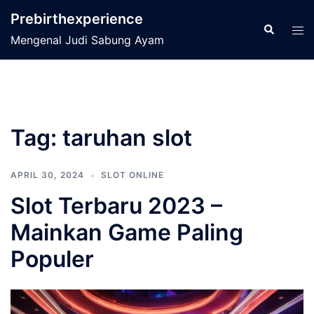
Skip
Prebirthexperience
to
Search
Tog
Mengenal Judi Sabung Ayam
content
men
Tag:
taruhan slot
APRIL 30, 2024
SLOT ONLINE
Slot Terbaru 2023 –
Mainkan Game Paling
Populer