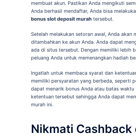
membuat akun. Pastikan Anda mengikuti semu
Anda berhasil mendaftar, Anda bisa melakuka
bonus slot deposit murah
tersebut.
Setelah melakukan setoran awal, Anda akan
ditambahkan ke akun Anda. Anda dapat mengg
ada di situs tersebut. Dengan memiliki lebi
peluang Anda untuk memenangkan hadiah bes
Ingatlah untuk membaca syarat dan ketentuan
memiliki persyaratan yang berbeda, seperti 
dapat menarik bonus Anda atau batas wakt
ketentuan tersebut sehingga Anda dapat mem
murah ini.
Nikmati Cashback 