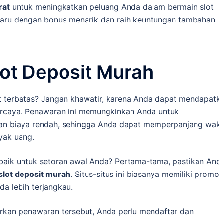
rat
untuk meningkatkan peluang Anda dalam bermain slot
terbaru dengan bonus menarik dan raih keuntungan tambahan
ot Deposit Murah
et terbatas? Jangan khawatir, karena Anda dapat mendapat
percaya. Penawaran ini memungkinkan Anda untuk
gan biaya rendah, sehingga Anda dapat memperpanjang wa
yak uang.
aik untuk setoran awal Anda? Pertama-tama, pastikan An
slot deposit murah
. Situs-situs ini biasanya memiliki promo
a lebih terjangkau.
kan penawaran tersebut, Anda perlu mendaftar dan