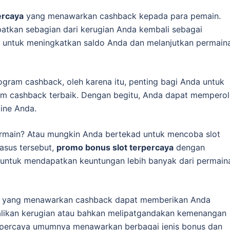
ercaya
yang menawarkan cashback kepada para pemain.
tkan sebagian dari kerugian Anda kembali sebagai
 untuk meningkatkan saldo Anda dan melanjutkan permain
ogram cashback, oleh karena itu, penting bagi Anda untuk
ram cashback terbaik. Dengan begitu, Anda dapat mempero
ine Anda.
rmain? Atau mungkin Anda bertekad untuk mencoba slot
asus tersebut,
promo bonus slot terpercaya
dengan
untuk mendapatkan keuntungan lebih banyak dari permain
yang menawarkan cashback dapat memberikan Anda
likan kerugian atau bahkan melipatgandakan kemenangan
erpercaya umumnya menawarkan berbagai jenis bonus dan