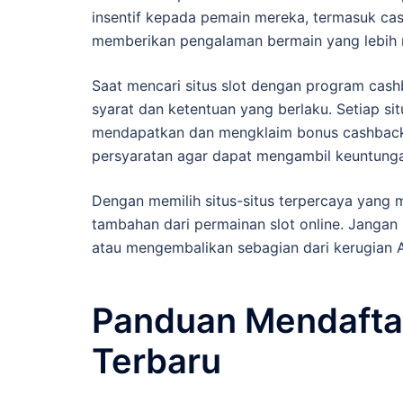
insentif kepada pemain mereka, termasuk c
memberikan pengalaman bermain yang lebih
Saat mencari situs slot dengan program cas
syarat dan ketentuan yang berlaku. Setiap si
mendapatkan dan mengklaim bonus cashbac
persyaratan agar dapat mengambil keuntunga
Dengan memilih situs-situs terpercaya yan
tambahan dari permainan slot online. Janga
atau mengembalikan sebagian dari kerugian
Panduan Mendaftar
Terbaru