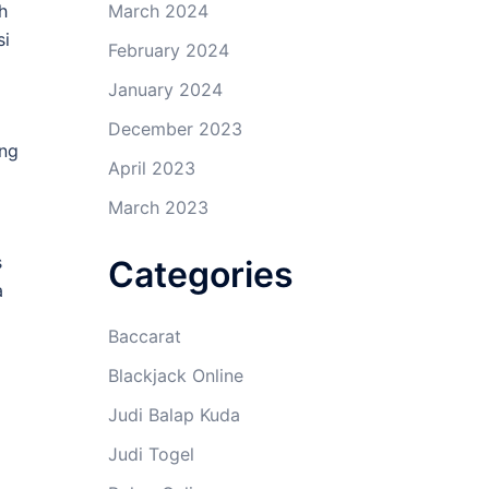
h
March 2024
si
February 2024
January 2024
December 2023
ang
April 2023
March 2023
s
Categories
a
Baccarat
Blackjack Online
Judi Balap Kuda
Judi Togel