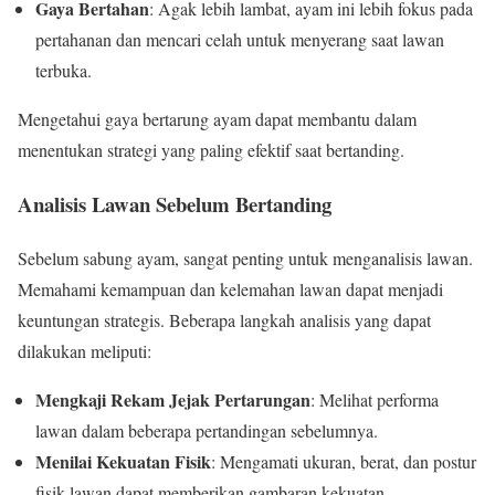
Gaya Bertahan
: Agak lebih lambat, ayam ini lebih fokus pada
pertahanan dan mencari celah untuk menyerang saat lawan
terbuka.
Mengetahui gaya bertarung ayam dapat membantu dalam
menentukan strategi yang paling efektif saat bertanding.
Analisis Lawan Sebelum Bertanding
Sebelum sabung ayam, sangat penting untuk menganalisis lawan.
Memahami kemampuan dan kelemahan lawan dapat menjadi
keuntungan strategis. Beberapa langkah analisis yang dapat
dilakukan meliputi:
Mengkaji Rekam Jejak Pertarungan
: Melihat performa
lawan dalam beberapa pertandingan sebelumnya.
Menilai Kekuatan Fisik
: Mengamati ukuran, berat, dan postur
fisik lawan dapat memberikan gambaran kekuatan.