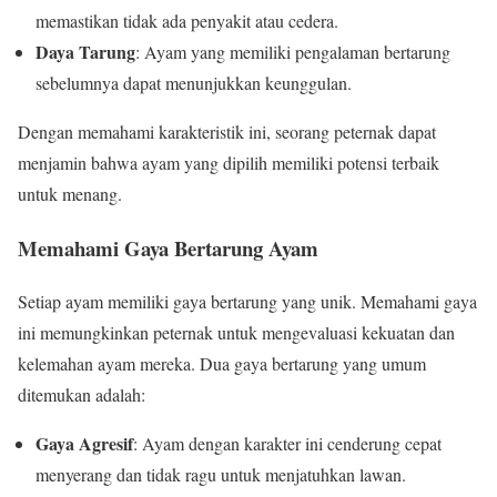
memastikan tidak ada penyakit atau cedera.
Daya Tarung
: Ayam yang memiliki pengalaman bertarung
sebelumnya dapat menunjukkan keunggulan.
Dengan memahami karakteristik ini, seorang peternak dapat
menjamin bahwa ayam yang dipilih memiliki potensi terbaik
untuk menang.
Memahami Gaya Bertarung Ayam
Setiap ayam memiliki gaya bertarung yang unik. Memahami gaya
ini memungkinkan peternak untuk mengevaluasi kekuatan dan
kelemahan ayam mereka. Dua gaya bertarung yang umum
ditemukan adalah:
Gaya Agresif
: Ayam dengan karakter ini cenderung cepat
menyerang dan tidak ragu untuk menjatuhkan lawan.