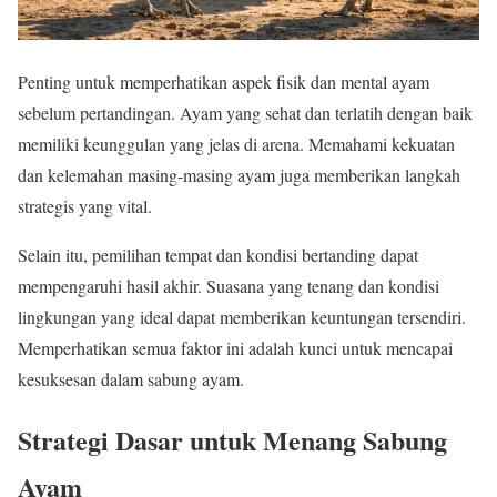
Penting untuk memperhatikan aspek fisik dan mental ayam
sebelum pertandingan. Ayam yang sehat dan terlatih dengan baik
memiliki keunggulan yang jelas di arena. Memahami kekuatan
dan kelemahan masing-masing ayam juga memberikan langkah
strategis yang vital.
Selain itu, pemilihan tempat dan kondisi bertanding dapat
mempengaruhi hasil akhir. Suasana yang tenang dan kondisi
lingkungan yang ideal dapat memberikan keuntungan tersendiri.
Memperhatikan semua faktor ini adalah kunci untuk mencapai
kesuksesan dalam sabung ayam.
Strategi Dasar untuk Menang Sabung
Ayam