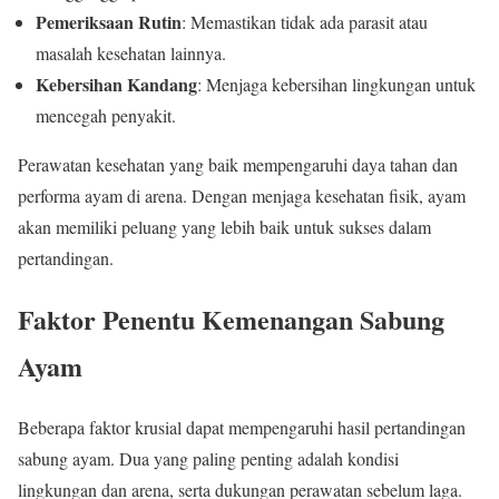
Pemeriksaan Rutin
: Memastikan tidak ada parasit atau
masalah kesehatan lainnya.
Kebersihan Kandang
: Menjaga kebersihan lingkungan untuk
mencegah penyakit.
Perawatan kesehatan yang baik mempengaruhi daya tahan dan
performa ayam di arena. Dengan menjaga kesehatan fisik, ayam
akan memiliki peluang yang lebih baik untuk sukses dalam
pertandingan.
Faktor Penentu Kemenangan Sabung
Ayam
Beberapa faktor krusial dapat mempengaruhi hasil pertandingan
sabung ayam. Dua yang paling penting adalah kondisi
lingkungan dan arena, serta dukungan perawatan sebelum laga.