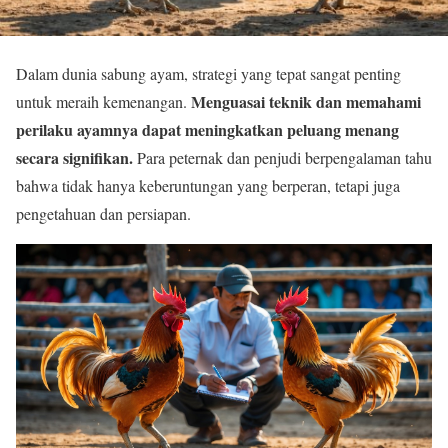
Dalam dunia sabung ayam, strategi yang tepat sangat penting
Menguasai teknik dan memahami
untuk meraih kemenangan.
perilaku ayamnya dapat meningkatkan peluang menang
secara signifikan.
Para peternak dan penjudi berpengalaman tahu
bahwa tidak hanya keberuntungan yang berperan, tetapi juga
pengetahuan dan persiapan.