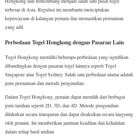
Hongkong dan berkembang menjadi salah satu pasar togel
terbesar di Asia. Regulasi ini membantu menciptakan
kepercayaan di kalangan pemain dan memastikan permainan
yang adil.
Perbedaan Togel Hongkong dengan Pasaran Lain
Togel Hongkong memiliki beberapa perbedaan yang signifikan
dibandingkan dengan pasaran togel lainnya seperti Togel
Singapore atau Togel Sydney. Salah satu perbedaan utama adalah
jenis permainan dan metode pengundian.
Dalam Togel Hongkong, pemain dapat memilih dari berbagai
jenis taruhan seperti 2D, 3D, dan 4D. Metode pengundian
dilakukan secara transparan dan dapat disaksikan secara langsung
oleh pemain. Ini memberikan jaminan keadilan dan kehalalan
dalam setiap hasil undian.