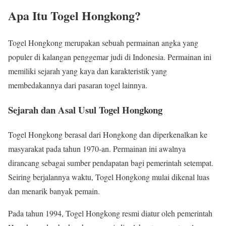
Apa Itu Togel Hongkong?
Togel Hongkong merupakan sebuah permainan angka yang
populer di kalangan penggemar judi di Indonesia. Permainan ini
memiliki sejarah yang kaya dan karakteristik yang
membedakannya dari pasaran togel lainnya.
Sejarah dan Asal Usul Togel Hongkong
Togel Hongkong berasal dari Hongkong dan diperkenalkan ke
masyarakat pada tahun 1970-an. Permainan ini awalnya
dirancang sebagai sumber pendapatan bagi pemerintah setempat.
Seiring berjalannya waktu, Togel Hongkong mulai dikenal luas
dan menarik banyak pemain.
Pada tahun 1994, Togel Hongkong resmi diatur oleh pemerintah