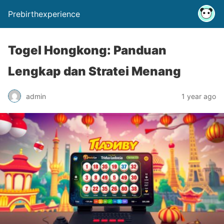
Prebirthexperience
Togel Hongkong: Panduan
Lengkap dan Stratei Menang
admin
1 year ago