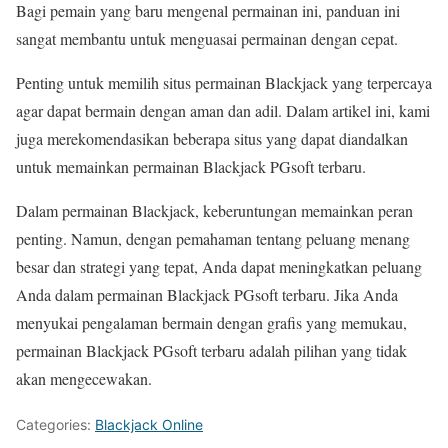
Bagi pemain yang baru mengenal permainan ini, panduan ini
sangat membantu untuk menguasai permainan dengan cepat.
Penting untuk memilih situs permainan Blackjack yang terpercaya
agar dapat bermain dengan aman dan adil. Dalam artikel ini, kami
juga merekomendasikan beberapa situs yang dapat diandalkan
untuk memainkan permainan Blackjack PGsoft terbaru.
Dalam permainan Blackjack, keberuntungan memainkan peran
penting. Namun, dengan pemahaman tentang peluang menang
besar dan strategi yang tepat, Anda dapat meningkatkan peluang
Anda dalam permainan Blackjack PGsoft terbaru. Jika Anda
menyukai pengalaman bermain dengan grafis yang memukau,
permainan Blackjack PGsoft terbaru adalah pilihan yang tidak
akan mengecewakan.
Categories:
Blackjack Online