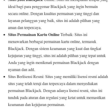
ideal bagi para penggemar Blackjack yang ingin bermain
secara online. Dengan kualitas permainan yang tinggi dan
layanan pelanggan yang baik, situs ini adalah pilihan yang
aman dan terpercaya.
Situs Permainan Kartu Online
Terbaik: Situs ini
menawarkan berbagai permainan kartu online, termasuk
Blackjack. Dengan sistem keamanan yang kuat dan tingkat
kejujuran yang tinggi, situs ini adalah pilihan yang tepat untuk
Anda yang ingin menikmati permainan Blackjack dengan
nyaman dan adil.
Situs Berlisensi Resmi: Situs yang memiliki lisensi resmi adalah
situs yang telah teruji dan terpercaya dalam menyediakan
permainan Blackjack. Dengan adanya lisensi resmi, situs ini
tunduk pada aturan dan regulasi yang ketat untuk memastikan
keamanan dan kejujuran permainan.