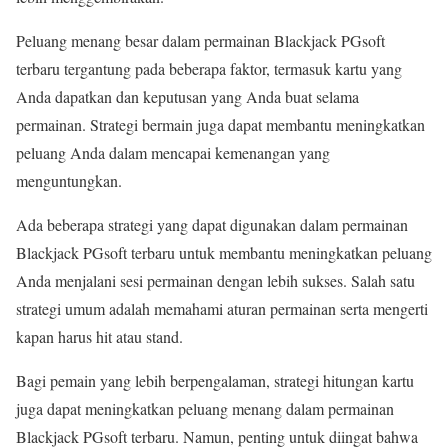
Peluang menang besar dalam permainan Blackjack PGsoft
terbaru tergantung pada beberapa faktor, termasuk kartu yang
Anda dapatkan dan keputusan yang Anda buat selama
permainan. Strategi bermain juga dapat membantu meningkatkan
peluang Anda dalam mencapai kemenangan yang
menguntungkan.
Ada beberapa strategi yang dapat digunakan dalam permainan
Blackjack PGsoft terbaru untuk membantu meningkatkan peluang
Anda menjalani sesi permainan dengan lebih sukses. Salah satu
strategi umum adalah memahami aturan permainan serta mengerti
kapan harus hit atau stand.
Bagi pemain yang lebih berpengalaman, strategi hitungan kartu
juga dapat meningkatkan peluang menang dalam permainan
Blackjack PGsoft terbaru. Namun, penting untuk diingat bahwa