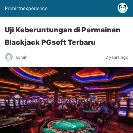
Prebirthexperience
Uji Keberuntungan di Permainan
Blackjack PGsoft Terbaru
admin
2 years ago