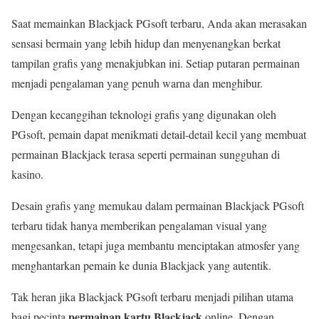
Saat memainkan Blackjack PGsoft terbaru, Anda akan merasakan
sensasi bermain yang lebih hidup dan menyenangkan berkat
tampilan grafis yang menakjubkan ini. Setiap putaran permainan
menjadi pengalaman yang penuh warna dan menghibur.
Dengan kecanggihan teknologi grafis yang digunakan oleh
PGsoft, pemain dapat menikmati detail-detail kecil yang membuat
permainan Blackjack terasa seperti permainan sungguhan di
kasino.
Desain grafis yang memukau dalam permainan Blackjack PGsoft
terbaru tidak hanya memberikan pengalaman visual yang
mengesankan, tetapi juga membantu menciptakan atmosfer yang
menghantarkan pemain ke dunia Blackjack yang autentik.
Tak heran jika Blackjack PGsoft terbaru menjadi pilihan utama
permainan kartu Blackjack
bagi pecinta
online. Dengan