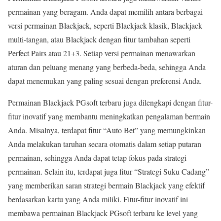
permainan yang beragam. Anda dapat memilih antara berbagai
versi permainan Blackjack, seperti Blackjack klasik, Blackjack
multi-tangan, atau Blackjack dengan fitur tambahan seperti
Perfect Pairs atau 21+3. Setiap versi permainan menawarkan
aturan dan peluang menang yang berbeda-beda, sehingga Anda
dapat menemukan yang paling sesuai dengan preferensi Anda.
Permainan Blackjack PGsoft terbaru juga dilengkapi dengan fitur-
fitur inovatif yang membantu meningkatkan pengalaman bermain
Anda. Misalnya, terdapat fitur “Auto Bet” yang memungkinkan
Anda melakukan taruhan secara otomatis dalam setiap putaran
permainan, sehingga Anda dapat tetap fokus pada strategi
permainan. Selain itu, terdapat juga fitur “Strategi Suku Cadang”
yang memberikan saran strategi bermain Blackjack yang efektif
berdasarkan kartu yang Anda miliki. Fitur-fitur inovatif ini
membawa permainan Blackjack PGsoft terbaru ke level yang