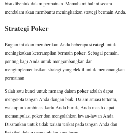
bisa dibentuk dalam permainan. Memahami hal ini secara
mendalam akan membantu meningkatkan strategi bermain Anda.
Strategi Poker
strategi
Bagian ini akan memberikan Anda beberapa
untuk
poker
meningkatkan keterampilan bermain
. Sebagai pemain,
penting bagi Anda untuk mengembangkan dan
mengimplementasikan strategi yang efektif untuk memenangkan
permainan.
poker
Salah satu kunci untuk menang dalam
adalah dapat
mengelola tangan Anda dengan baik. Dalam situasi tertentu,
walaupun kombinasi kartu Anda buruk, Anda masih dapat
memanipulasi poker dan mengalahkan lawan-lawan Anda.
Disarankan untuk tidak terlalu terikat pada tangan Anda dan
fleksibel dalam pengambilan keputusan.