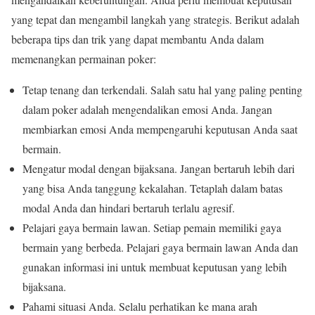
yang tepat dan mengambil langkah yang strategis. Berikut adalah
beberapa tips dan trik yang dapat membantu Anda dalam
memenangkan permainan poker:
Tetap tenang dan terkendali. Salah satu hal yang paling penting
dalam poker adalah mengendalikan emosi Anda. Jangan
membiarkan emosi Anda mempengaruhi keputusan Anda saat
bermain.
Mengatur modal dengan bijaksana. Jangan bertaruh lebih dari
yang bisa Anda tanggung kekalahan. Tetaplah dalam batas
modal Anda dan hindari bertaruh terlalu agresif.
Pelajari gaya bermain lawan. Setiap pemain memiliki gaya
bermain yang berbeda. Pelajari gaya bermain lawan Anda dan
gunakan informasi ini untuk membuat keputusan yang lebih
bijaksana.
Pahami situasi Anda. Selalu perhatikan ke mana arah