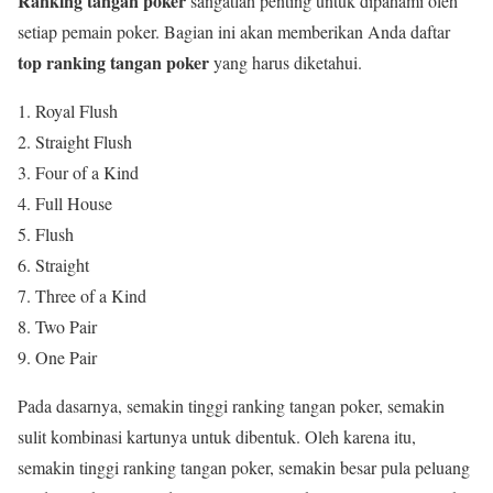
Ranking tangan poker
sangatlah penting untuk dipahami oleh
setiap pemain poker. Bagian ini akan memberikan Anda daftar
top ranking tangan poker
yang harus diketahui.
Royal Flush
Straight Flush
Four of a Kind
Full House
Flush
Straight
Three of a Kind
Two Pair
One Pair
Pada dasarnya, semakin tinggi ranking tangan poker, semakin
sulit kombinasi kartunya untuk dibentuk. Oleh karena itu,
semakin tinggi ranking tangan poker, semakin besar pula peluang