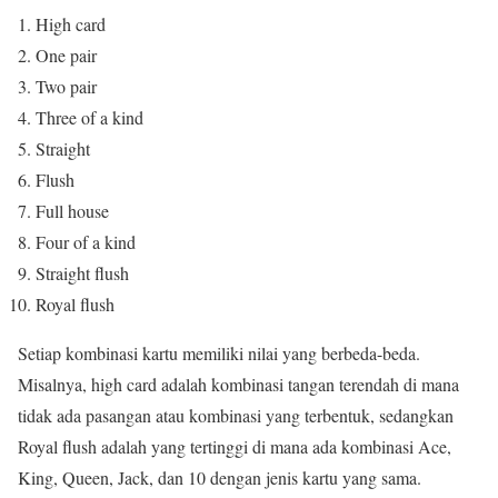
High card
One pair
Two pair
Three of a kind
Straight
Flush
Full house
Four of a kind
Straight flush
Royal flush
Setiap kombinasi kartu memiliki nilai yang berbeda-beda.
Misalnya, high card adalah kombinasi tangan terendah di mana
tidak ada pasangan atau kombinasi yang terbentuk, sedangkan
Royal flush adalah yang tertinggi di mana ada kombinasi Ace,
King, Queen, Jack, dan 10 dengan jenis kartu yang sama.