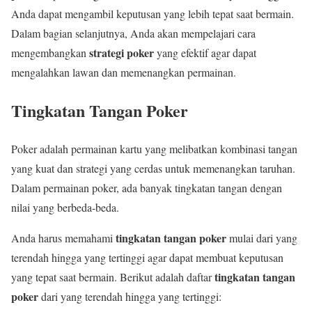
Anda dapat mengambil keputusan yang lebih tepat saat bermain.
Dalam bagian selanjutnya, Anda akan mempelajari cara
strategi poker
mengembangkan
yang efektif agar dapat
mengalahkan lawan dan memenangkan permainan.
Tingkatan Tangan Poker
Poker adalah permainan kartu yang melibatkan kombinasi tangan
yang kuat dan strategi yang cerdas untuk memenangkan taruhan.
Dalam permainan poker, ada banyak tingkatan tangan dengan
nilai yang berbeda-beda.
tingkatan tangan poker
Anda harus memahami
mulai dari yang
terendah hingga yang tertinggi agar dapat membuat keputusan
tingkatan tangan
yang tepat saat bermain. Berikut adalah daftar
poker
dari yang terendah hingga yang tertinggi: