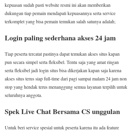
kepuasan sudah pasti website resmi ini akan memberikan
dukungan tiap pemain mendapati kepuasannya serta service
terkomplet yang bisa pemain temukan salah satunya adalah;
Login paling sederhana akses 24 jam
Tiap peserta tercatat pastinya dapat temukan akses situs kapan
pun secara simpel serta fleksibel. Tentu saja yang amat ringan
serta fleksibel jadi login situs bisa dikerjakan kapan saja karena
akses situs terus siap full-time dari pagi sampai malam 24 jam non
stop yang hendak terus menanggung semua layanan terpilih untuk
seluruhnya anggota.
Spek Live Chat Bersama CS unggulan
Untuk beri service spesial untuk peserta karena itu ada feature