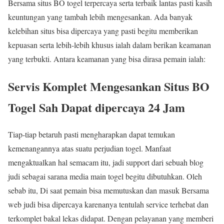
Bersama situs BO togel terpercaya serta terbaik lantas pasti kasih
keuntungan yang tambah lebih mengesankan. Ada banyak
kelebihan situs bisa dipercaya yang pasti begitu memberikan
kepuasan serta lebih-lebih khusus ialah dalam berikan keamanan
yang terbukti. Antara keamanan yang bisa dirasa pemain ialah:
Servis Komplet Mengesankan Situs BO
Togel Sah Dapat dipercaya 24 Jam
Tiap-tiap betaruh pasti mengharapkan dapat temukan
kemenangannya atas suatu perjudian togel. Manfaat
mengaktualkan hal semacam itu, jadi support dari sebuah blog
judi sebagai sarana media main togel begitu dibutuhkan. Oleh
sebab itu, Di saat pemain bisa memutuskan dan masuk Bersama
web judi bisa dipercaya karenanya tentulah service terhebat dan
terkomplet bakal lekas didapat. Dengan pelayanan yang memberi