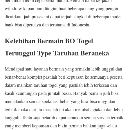
bertambah lebih cepat serta mudah. Pemain dapat kerjakan
withdraw kapan pun diingini buat beberapa uang yang pengin
dicairkan, jadi proses ini dapat terjadi singkat di beberapa model
bank bisa dipercaya dan terutama di Indonesia.
Kelebihan Bermain BO Togel
Terunggul Type Taruhan Beraneka
Mendapati satu layanan bermain yang semakin lebih unggul dan
benar-benar komplet pastilah beri kepuasan ke semuanya peserta
dalam mainkan taruhan togel yang pastilah lebih terkesan dan
kasih keuntungan pada jumlah besar. Banyak pemain judi bisa
menjalankan semua spekulasi hebat yang bisa-bisa unggulan
terbaik maka dari itu masalah ini akan membahagiakan dan lebih
tangguh. Tentu saja betaruh dapat temukan semua service terbaik
yang memberi kepuasan dan bikin pemain bahkan juga selalu