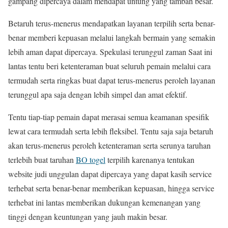
gampang dipercaya dalam mendapat untung yang tambah besar.
Betaruh terus-menerus mendapatkan layanan terpilih serta benar-
benar memberi kepuasan melalui langkah bermain yang semakin
lebih aman dapat dipercaya. Spekulasi terunggul zaman Saat ini
lantas tentu beri ketenteraman buat seluruh pemain melalui cara
termudah serta ringkas buat dapat terus-menerus peroleh layanan
terunggul apa saja dengan lebih simpel dan amat efektif.
Tentu tiap-tiap pemain dapat merasai semua keamanan spesifik
lewat cara termudah serta lebih fleksibel. Tentu saja saja betaruh
akan terus-menerus peroleh ketenteraman serta serunya taruhan
terlebih buat taruhan
BO togel
terpilih karenanya tentukan
website judi unggulan dapat dipercaya yang dapat kasih service
terhebat serta benar-benar memberikan kepuasan, hingga service
terhebat ini lantas memberikan dukungan kemenangan yang
tinggi dengan keuntungan yang jauh makin besar.