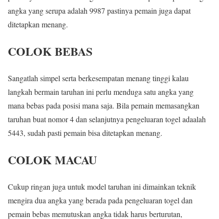
angka yang serupa adalah 9987 pastinya pemain juga dapat
ditetapkan menang.
COLOK BEBAS
Sangatlah simpel serta berkesempatan menang tinggi kalau
langkah bermain taruhan ini perlu menduga satu angka yang
mana bebas pada posisi mana saja. Bila pemain memasangkan
taruhan buat nomor 4 dan selanjutnya pengeluaran togel adaalah
5443, sudah pasti pemain bisa ditetapkan menang.
COLOK MACAU
Cukup ringan juga untuk model taruhan ini dimainkan teknik
mengira dua angka yang berada pada pengeluaran togel dan
pemain bebas memutuskan angka tidak harus berturutan,