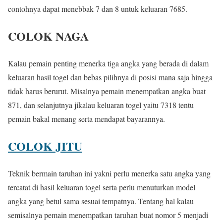
contohnya dapat menebbak 7 dan 8 untuk keluaran 7685.
COLOK NAGA
Kalau pemain penting menerka tiga angka yang berada di dalam
keluaran hasil togel dan bebas pilihnya di posisi mana saja hingga
tidak harus berurut. Misalnya pemain menempatkan angka buat
871, dan selanjutnya jikalau keluaran togel yaitu 7318 tentu
pemain bakal menang serta mendapat bayarannya.
COLOK JITU
Teknik bermain taruhan ini yakni perlu menerka satu angka yang
tercatat di hasil keluaran togel serta perlu menuturkan model
angka yang betul sama sesuai tempatnya. Tentang hal kalau
semisalnya pemain menempatkan taruhan buat nomor 5 menjadi