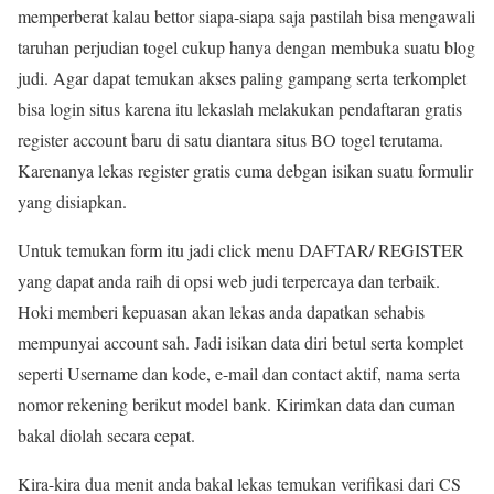
memperberat kalau bettor siapa-siapa saja pastilah bisa mengawali
taruhan perjudian togel cukup hanya dengan membuka suatu blog
judi. Agar dapat temukan akses paling gampang serta terkomplet
bisa login situs karena itu lekaslah melakukan pendaftaran gratis
register account baru di satu diantara situs BO togel terutama.
Karenanya lekas register gratis cuma debgan isikan suatu formulir
yang disiapkan.
Untuk temukan form itu jadi click menu DAFTAR/ REGISTER
yang dapat anda raih di opsi web judi terpercaya dan terbaik.
Hoki memberi kepuasan akan lekas anda dapatkan sehabis
mempunyai account sah. Jadi isikan data diri betul serta komplet
seperti Username dan kode, e-mail dan contact aktif, nama serta
nomor rekening berikut model bank. Kirimkan data dan cuman
bakal diolah secara cepat.
Kira-kira dua menit anda bakal lekas temukan verifikasi dari CS