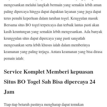
mengesankan melalui langkah bermain yang semakin lebih aman
paling dipercaya hingga dapat dapaktan layanan yang juga dapat
terus penuhi keperluan dalam taruhan togel. Keuggulan masuk
Bersama situs BO togel terpercaya dan terbaik lantas pasti akan
kasih keuntungan yang semakin lebih mengesankan. Ada banyak
keunggulan situs dapat dipercaya yang pasti sangatlah
mengesankan serta lebih khusus ialah dalam memberinya
keamanan yang paling terjaga. Antara keamanan yang bisa dirasa
pemain ialah:
Service Komplet Memberi kepuasan
Situs BO Togel Sah Bisa dipercaya 24
Jam
Tiap-tiap betaruh pastinya mengharap dapat temukan