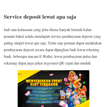
Service deposit lewat apa saja
Jadi satu keluasaan yang jelas dirasa banyak betaruh kalau
pemain bakal selalu mendapati service pembayaran deposit yang
paling simpel lewat apa saja. Tentu saja pemain dapat melakukan
pembayaran deposit secara dapat dijangkau baik lewat rekening
bank, beberapa macam E-Wallet, lewat pembayaran pulsa dan
sekarang dapat juga pakai negosiasi QR cepat dan mudah.