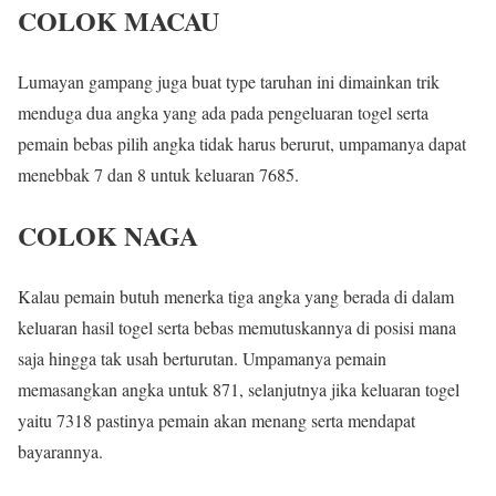
COLOK MACAU
Lumayan gampang juga buat type taruhan ini dimainkan trik
menduga dua angka yang ada pada pengeluaran togel serta
pemain bebas pilih angka tidak harus berurut, umpamanya dapat
menebbak 7 dan 8 untuk keluaran 7685.
COLOK NAGA
Kalau pemain butuh menerka tiga angka yang berada di dalam
keluaran hasil togel serta bebas memutuskannya di posisi mana
saja hingga tak usah berturutan. Umpamanya pemain
memasangkan angka untuk 871, selanjutnya jika keluaran togel
yaitu 7318 pastinya pemain akan menang serta mendapat
bayarannya.