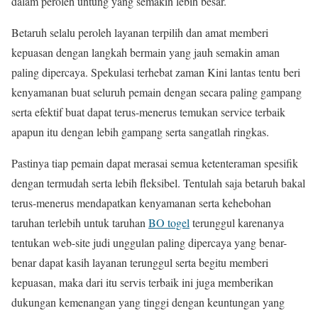
dalam peroleh untung yang semakin lebih besar.
Betaruh selalu peroleh layanan terpilih dan amat memberi
kepuasan dengan langkah bermain yang jauh semakin aman
paling dipercaya. Spekulasi terhebat zaman Kini lantas tentu beri
kenyamanan buat seluruh pemain dengan secara paling gampang
serta efektif buat dapat terus-menerus temukan service terbaik
apapun itu dengan lebih gampang serta sangatlah ringkas.
Pastinya tiap pemain dapat merasai semua ketenteraman spesifik
dengan termudah serta lebih fleksibel. Tentulah saja betaruh bakal
terus-menerus mendapatkan kenyamanan serta kehebohan
taruhan terlebih untuk taruhan
BO togel
terunggul karenanya
tentukan web-site judi unggulan paling dipercaya yang benar-
benar dapat kasih layanan terunggul serta begitu memberi
kepuasan, maka dari itu servis terbaik ini juga memberikan
dukungan kemenangan yang tinggi dengan keuntungan yang