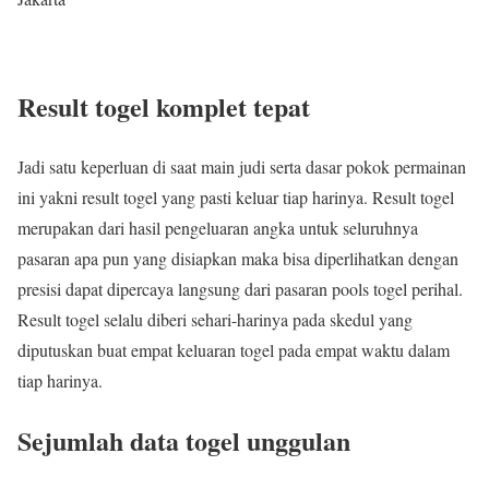
Result togel komplet tepat
Jadi satu keperluan di saat main judi serta dasar pokok permainan
ini yakni result togel yang pasti keluar tiap harinya. Result togel
merupakan dari hasil pengeluaran angka untuk seluruhnya
pasaran apa pun yang disiapkan maka bisa diperlihatkan dengan
presisi dapat dipercaya langsung dari pasaran pools togel perihal.
Result togel selalu diberi sehari-harinya pada skedul yang
diputuskan buat empat keluaran togel pada empat waktu dalam
tiap harinya.
Sejumlah data togel unggulan