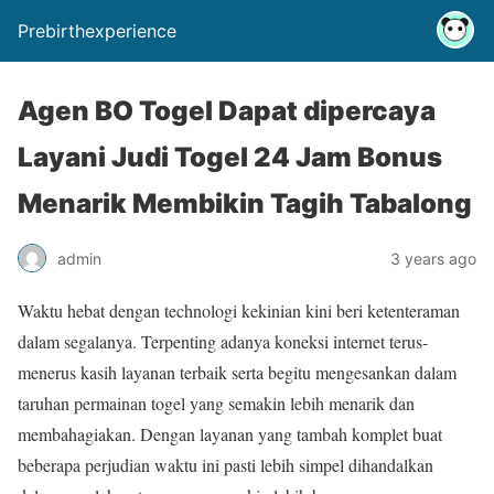
Prebirthexperience
Agen BO Togel Dapat dipercaya
Layani Judi Togel 24 Jam Bonus
Menarik Membikin Tagih Tabalong
admin
3 years ago
Waktu hebat dengan technologi kekinian kini beri ketenteraman
dalam segalanya. Terpenting adanya koneksi internet terus-
menerus kasih layanan terbaik serta begitu mengesankan dalam
taruhan permainan togel yang semakin lebih menarik dan
membahagiakan. Dengan layanan yang tambah komplet buat
beberapa perjudian waktu ini pasti lebih simpel dihandalkan