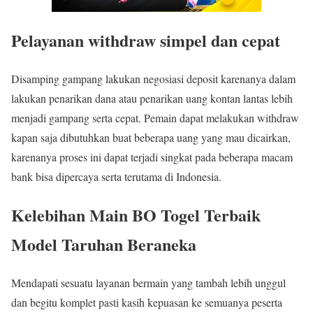
Pelayanan withdraw simpel dan cepat
Disamping gampang lakukan negosiasi deposit karenanya dalam
lakukan penarikan dana atau penarikan uang kontan lantas lebih
menjadi gampang serta cepat. Pemain dapat melakukan withdraw
kapan saja dibutuhkan buat beberapa uang yang mau dicairkan,
karenanya proses ini dapat terjadi singkat pada beberapa macam
bank bisa dipercaya serta terutama di Indonesia.
Kelebihan Main BO Togel Terbaik
Model Taruhan Beraneka
Mendapati sesuatu layanan bermain yang tambah lebih unggul
dan begitu komplet pasti kasih kepuasan ke semuanya peserta