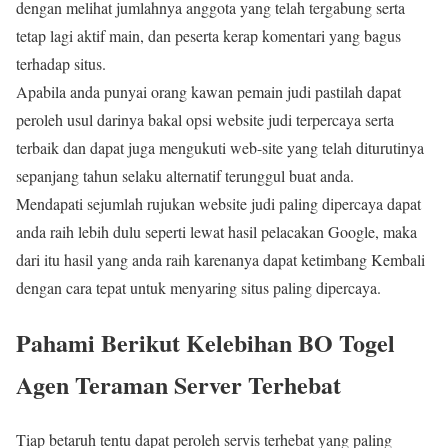
dengan melihat jumlahnya anggota yang telah tergabung serta
tetap lagi aktif main, dan peserta kerap komentari yang bagus
terhadap situs.
Apabila anda punyai orang kawan pemain judi pastilah dapat
peroleh usul darinya bakal opsi website judi terpercaya serta
terbaik dan dapat juga mengukuti web-site yang telah diturutinya
sepanjang tahun selaku alternatif terunggul buat anda.
Mendapati sejumlah rujukan website judi paling dipercaya dapat
anda raih lebih dulu seperti lewat hasil pelacakan Google, maka
dari itu hasil yang anda raih karenanya dapat ketimbang Kembali
dengan cara tepat untuk menyaring situs paling dipercaya.
Pahami Berikut Kelebihan BO Togel
Agen Teraman Server Terhebat
Tiap betaruh tentu dapat peroleh servis terhebat yang paling