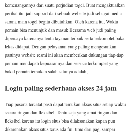
kemenangannya dari suatu perjudian togel. Buat mengaktualkan
perihal itu, jadi support dari sebuah website judi sebagai media
sarana main togel begitu dibutuhkan. Oleh karena itu, Waktu
pemain bisa menunjuk dan masuk Bersama web judi paling
dipercaya karenanya tentu layanan terbaik serta terkomplet bakal
lekas didapat. Dengan pelayanan yang paling mengesankan
pastinya website resmi ini akan memberikan dukungan tiap-tiap
pemain mendapati kepuasannya dan service terkomplet yang
bakal pemain temukan salah satunya adalah;
Login paling sederhana akses 24 jam
Tiap peserta tercatat pasti dapat temukan akses situs setiap waktu
secara ringan dan fleksibel. Tentu saja yang amat ringan dan
fleksibel karena itu login situs bisa dilaksanakan kapan pun
dikarenakan akses situs terus ada full-time dari pagi sampai