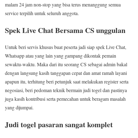
malam 24 jam non-stop yang bisa terus menanggung semua
service terpilih untuk seluruh anggota.
Spek Live Chat Bersama CS unggulan
Untuk beri servis khusus buat peserta jadi siap spek Live Chat,
Whatsapp atau yang lain yang gampang dikontak pemain
sewaktu-waktu. Maka dari itu seorang CS sebagai admin bakal
dengan langsung kasih tanggapan cepat dan amat ramah layani
apapun itu, terhitung beri petunjuk saat melakukan register serta
negosiasi, beri pedoman teknik bermain judi togel dan pastinya
juga kasih kontribusi serta pemecahan untuk beragam masalah
yang dijumpai.
Judi togel pasaran sangat komplet