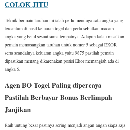
COLOK JITU
Teknik bermain taruhan ini ialah perlu menduga satu angka yang
tercantum di hasil keluaran togel dan perlu sebutkan macam
angka yang betul sesuai sama tempatnya. Adapun kalau misalkan
pemain memasangkan taruhan untuk nomor 5 sebagai EKOR
serta seandainya keluaran angka yaitu 9875 pastilah pemain
dipastikan menang dikarenakan posisi Ekor memanglah ada di
angka 5.
Agen BO Togel Paling dipercaya
Pastilah Berbayar Bonus Berlimpah
Janjikan
Raih untung besar pastinya sering menjadi angan-angan siapa saja