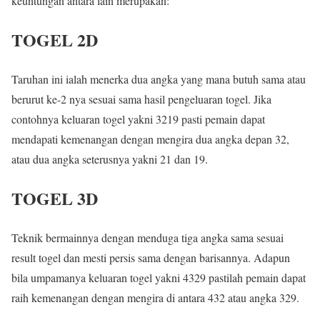
keuntungan antara lain merupakan:
TOGEL 2D
Taruhan ini ialah menerka dua angka yang mana butuh sama atau
berurut ke-2 nya sesuai sama hasil pengeluaran togel. Jika
contohnya keluaran togel yakni 3219 pasti pemain dapat
mendapati kemenangan dengan mengira dua angka depan 32,
atau dua angka seterusnya yakni 21 dan 19.
TOGEL 3D
Teknik bermainnya dengan menduga tiga angka sama sesuai
result togel dan mesti persis sama dengan barisannya. Adapun
bila umpamanya keluaran togel yakni 4329 pastilah pemain dapat
raih kemenangan dengan mengira di antara 432 atau angka 329.