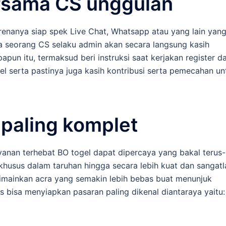
rsama CS unggulan
arenanya siap spek Live Chat, Whatsapp atau yang lain yan
 seorang CS selaku admin akan secara langsung kasih
pun itu, termaksud beri instruksi saat kerjakan register d
togel serta pastinya juga kasih kontribusi serta pemecahan un
 paling komplet
layanan terhebat BO togel dapat dipercaya yang bakal terus-
husus dalam taruhan hingga secara lebih kuat dan sangatl
dimainkan acra yang semakin lebih bebas buat menunjuk
 bisa menyiapkan pasaran paling dikenal diantaraya yaitu: