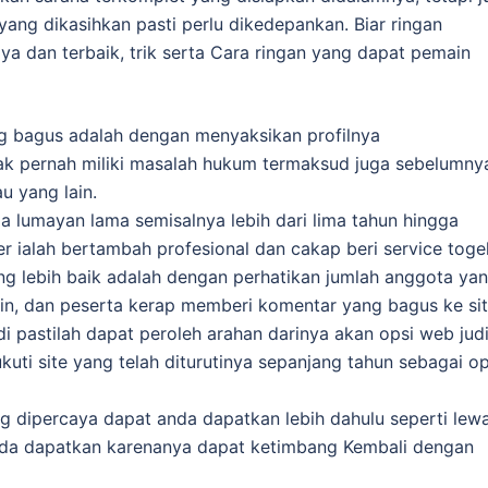
 yang dikasihkan pasti perlu dikedepankan. Biar ringan
aya dan terbaik, trik serta Cara ringan yang dapat pemain
ng bagus adalah dengan menyaksikan profilnya
dak pernah miliki masalah hukum termaksud juga sebelumny
u yang lain.
a lumayan lama semisalnya lebih dari lima tahun hingga
r ialah bertambah profesional dan cakap beri service togel
ang lebih baik adalah dengan perhatikan jumlah anggota ya
ain, dan peserta kerap memberi komentar yang bagus ke sit
i pastilah dapat peroleh arahan darinya akan opsi web jud
uti site yang telah diturutinya sepanjang tahun sebagai op
ng dipercaya dapat anda dapatkan lebih dahulu seperti lew
anda dapatkan karenanya dapat ketimbang Kembali dengan