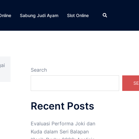
Search
Online
Sabung Judi Ayam
Slot Online
ai
Search
SE
Recent Posts
Evaluasi Performa Joki dan
Kuda dalam Seri Balapan