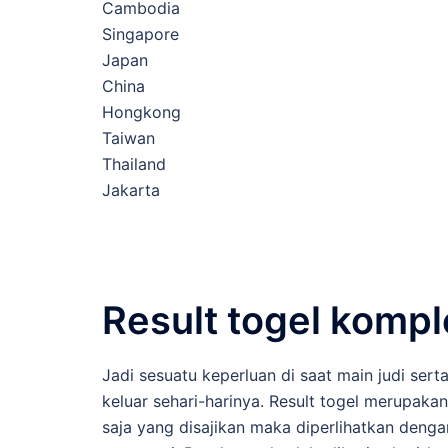
Cambodia
Singapore
Japan
China
Hongkong
Taiwan
Thailand
Jakarta
Result togel kompl
Jadi sesuatu keperluan di saat main judi sert
keluar sehari-harinya. Result togel merupaka
saja yang disajikan maka diperlihatkan denga