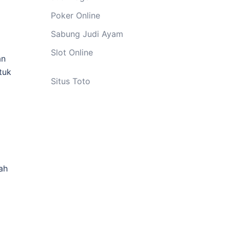
Poker Online
g
Sabung Judi Ayam
Slot Online
an
tuk
Situs Toto
ah