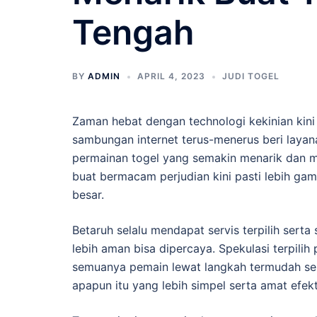
Tengah
BY
ADMIN
APRIL 4, 2023
JUDI TOGEL
Zaman hebat dengan technologi kekinian kini
sambungan internet terus-menerus beri laya
permainan togel yang semakin menarik dan 
buat bermacam perjudian kini pasti lebih g
besar.
Betaruh selalu mendapat servis terpilih ser
lebih aman bisa dipercaya. Spekulasi terpilih
semuanya pemain lewat langkah termudah sert
apapun itu yang lebih simpel serta amat efekti