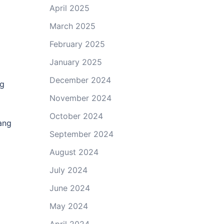
April 2025
March 2025
February 2025
January 2025
December 2024
ng
November 2024
October 2024
ang
September 2024
August 2024
July 2024
June 2024
May 2024