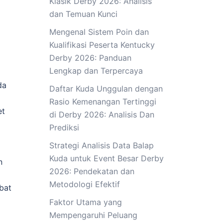
Klasik Derby 2026: Analisis
dan Temuan Kunci
Mengenal Sistem Poin dan
Kualifikasi Peserta Kentucky
Derby 2026: Panduan
Lengkap dan Terpercaya
da
Daftar Kuda Unggulan dengan
Rasio Kemenangan Tertinggi
et
di Derby 2026: Analisis Dan
Prediksi
Strategi Analisis Data Balap
Kuda untuk Event Besar Derby
n
2026: Pendekatan dan
Metodologi Efektif
bat
Faktor Utama yang
Mempengaruhi Peluang