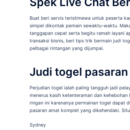
Spek Live Chat Be
Buat beri servis teristimewa untuk peserta k
simpel dikontak pemain sewaktu-waktu. Maka
tanggapan cepat serta begitu ramah layani apa
transaksi bisnis, beri tips trik bermain judi 
pelbagai rintangan yang dijumpai.
Judi togel pasaran
Perjudian togel ialah paling tangguh jadi pe
menerus kasih ketenteraman dan kehebohan k
ringan ini karenanya permainan togel dapat 
pasaran amat komplet yang dikehendaki. Situs
Sydney