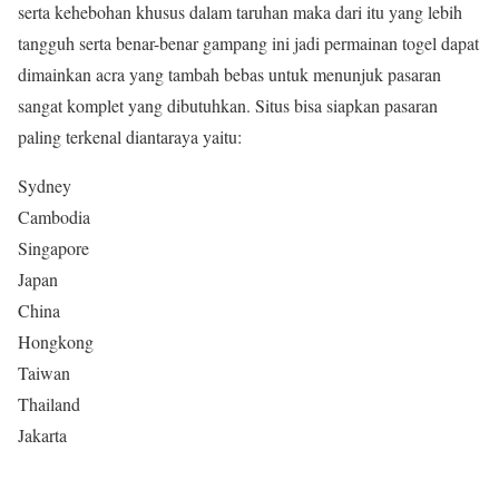
serta kehebohan khusus dalam taruhan maka dari itu yang lebih
tangguh serta benar-benar gampang ini jadi permainan togel dapat
dimainkan acra yang tambah bebas untuk menunjuk pasaran
sangat komplet yang dibutuhkan. Situs bisa siapkan pasaran
paling terkenal diantaraya yaitu:
Sydney
Cambodia
Singapore
Japan
China
Hongkong
Taiwan
Thailand
Jakarta