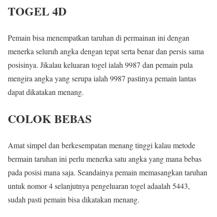
TOGEL 4D
Pemain bisa menempatkan taruhan di permainan ini dengan
menerka seluruh angka dengan tepat serta benar dan persis sama
posisinya. Jikalau keluaran togel ialah 9987 dan pemain pula
mengira angka yang serupa ialah 9987 pastinya pemain lantas
dapat dikatakan menang.
COLOK BEBAS
Amat simpel dan berkesempatan menang tinggi kalau metode
bermain taruhan ini perlu menerka satu angka yang mana bebas
pada posisi mana saja. Seandainya pemain memasangkan taruhan
untuk nomor 4 selanjutnya pengeluaran togel adaalah 5443,
sudah pasti pemain bisa dikatakan menang.