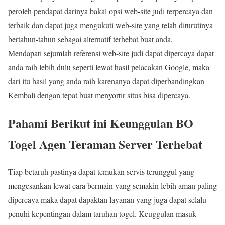
peroleh pendapat darinya bakal opsi web-site judi terpercaya dan
terbaik dan dapat juga mengukuti web-site yang telah diturutinya
bertahun-tahun sebagai alternatif terhebat buat anda.
Mendapati sejumlah referensi web-site judi dapat dipercaya dapat
anda raih lebih dulu seperti lewat hasil pelacakan Google, maka
dari itu hasil yang anda raih karenanya dapat diperbandingkan
Kembali dengan tepat buat menyortir situs bisa dipercaya.
Pahami Berikut ini Keunggulan BO
Togel Agen Teraman Server Terhebat
Tiap betaruh pastinya dapat temukan servis terunggul yang
mengesankan lewat cara bermain yang semakin lebih aman paling
dipercaya maka dapat dapaktan layanan yang juga dapat selalu
penuhi kepentingan dalam taruhan togel. Keuggulan masuk