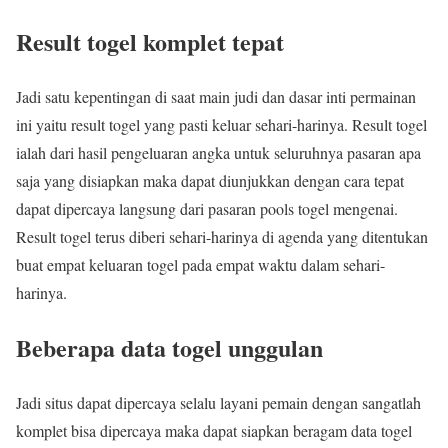
Result togel komplet tepat
Jadi satu kepentingan di saat main judi dan dasar inti permainan
ini yaitu result togel yang pasti keluar sehari-harinya. Result togel
ialah dari hasil pengeluaran angka untuk seluruhnya pasaran apa
saja yang disiapkan maka dapat diunjukkan dengan cara tepat
dapat dipercaya langsung dari pasaran pools togel mengenai.
Result togel terus diberi sehari-harinya di agenda yang ditentukan
buat empat keluaran togel pada empat waktu dalam sehari-
harinya.
Beberapa data togel unggulan
Jadi situs dapat dipercaya selalu layani pemain dengan sangatlah
komplet bisa dipercaya maka dapat siapkan beragam data togel