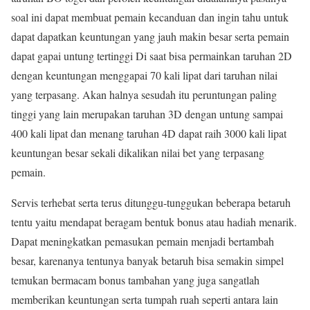
soal ini dapat membuat pemain kecanduan dan ingin tahu untuk
dapat dapatkan keuntungan yang jauh makin besar serta pemain
dapat gapai untung tertinggi Di saat bisa permainkan taruhan 2D
dengan keuntungan menggapai 70 kali lipat dari taruhan nilai
yang terpasang. Akan halnya sesudah itu peruntungan paling
tinggi yang lain merupakan taruhan 3D dengan untung sampai
400 kali lipat dan menang taruhan 4D dapat raih 3000 kali lipat
keuntungan besar sekali dikalikan nilai bet yang terpasang
pemain.
Servis terhebat serta terus ditunggu-tunggukan beberapa betaruh
tentu yaitu mendapat beragam bentuk bonus atau hadiah menarik.
Dapat meningkatkan pemasukan pemain menjadi bertambah
besar, karenanya tentunya banyak betaruh bisa semakin simpel
temukan bermacam bonus tambahan yang juga sangatlah
memberikan keuntungan serta tumpah ruah seperti antara lain