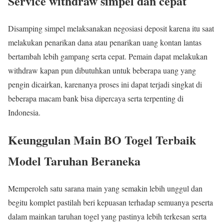
Service withdraw simpel dan cepat
Disamping simpel melaksanakan negosiasi deposit karena itu saat
melakukan penarikan dana atau penarikan uang kontan lantas
bertambah lebih gampang serta cepat. Pemain dapat melakukan
withdraw kapan pun dibutuhkan untuk beberapa uang yang
pengin dicairkan, karenanya proses ini dapat terjadi singkat di
beberapa macam bank bisa dipercaya serta terpenting di
Indonesia.
Keunggulan Main BO Togel Terbaik
Model Taruhan Beraneka
Memperoleh satu sarana main yang semakin lebih unggul dan
begitu komplet pastilah beri kepuasan terhadap semuanya peserta
dalam mainkan taruhan togel yang pastinya lebih terkesan serta