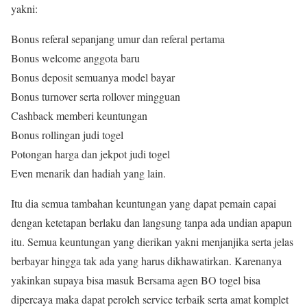
yakni:
Bonus referal sepanjang umur dan referal pertama
Bonus welcome anggota baru
Bonus deposit semuanya model bayar
Bonus turnover serta rollover mingguan
Cashback memberi keuntungan
Bonus rollingan judi togel
Potongan harga dan jekpot judi togel
Even menarik dan hadiah yang lain.
Itu dia semua tambahan keuntungan yang dapat pemain capai
dengan ketetapan berlaku dan langsung tanpa ada undian apapun
itu. Semua keuntungan yang dierikan yakni menjanjika serta jelas
berbayar hingga tak ada yang harus dikhawatirkan. Karenanya
yakinkan supaya bisa masuk Bersama agen BO togel bisa
dipercaya maka dapat peroleh service terbaik serta amat komplet