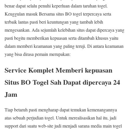
benar dapat selalu penuhi keperluan dalam taruhan togel.
Keuggulan masuk Bersama situs BO togel terpercaya serta
terbaik lantas pasti beri keuntungan yang tambah lebih
mengesankan. Ada sejumlah kelebihan situs dapat dipercaya yang
pasti begitu memberikan kepuasan serta ditambah khusus yaitu
dalam memberi keamanan yang paling teruji. Di antara keamanan
yang bisa dirasa pemain merupakan:
Service Komplet Memberi kepuasan
Situs BO Togel Sah Dapat dipercaya 24
Jam
Tiap betaruh pasti mengharap dapat temukan kemenangannya
atas sebuah perjudian togel. Untuk merealisasikan hal itu, jadi
support dari suatu web-site judi menjadi sarana media main togel