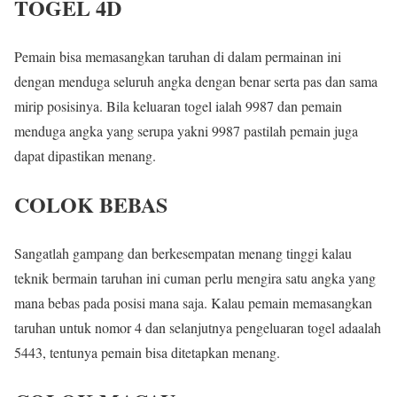
TOGEL 4D
Pemain bisa memasangkan taruhan di dalam permainan ini
dengan menduga seluruh angka dengan benar serta pas dan sama
mirip posisinya. Bila keluaran togel ialah 9987 dan pemain
menduga angka yang serupa yakni 9987 pastilah pemain juga
dapat dipastikan menang.
COLOK BEBAS
Sangatlah gampang dan berkesempatan menang tinggi kalau
teknik bermain taruhan ini cuman perlu mengira satu angka yang
mana bebas pada posisi mana saja. Kalau pemain memasangkan
taruhan untuk nomor 4 dan selanjutnya pengeluaran togel adaalah
5443, tentunya pemain bisa ditetapkan menang.