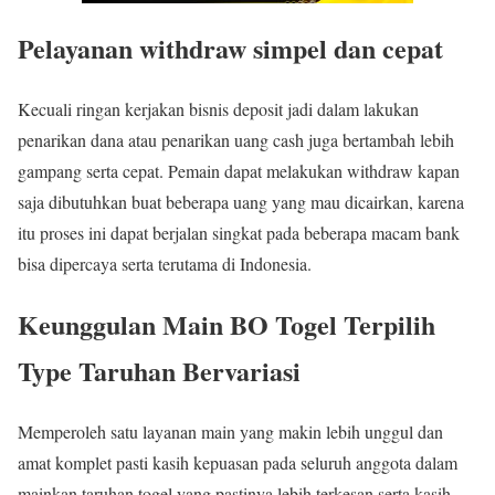
Pelayanan withdraw simpel dan cepat
Kecuali ringan kerjakan bisnis deposit jadi dalam lakukan
penarikan dana atau penarikan uang cash juga bertambah lebih
gampang serta cepat. Pemain dapat melakukan withdraw kapan
saja dibutuhkan buat beberapa uang yang mau dicairkan, karena
itu proses ini dapat berjalan singkat pada beberapa macam bank
bisa dipercaya serta terutama di Indonesia.
Keunggulan Main BO Togel Terpilih
Type Taruhan Bervariasi
Memperoleh satu layanan main yang makin lebih unggul dan
amat komplet pasti kasih kepuasan pada seluruh anggota dalam
mainkan taruhan togel yang pastinya lebih terkesan serta kasih