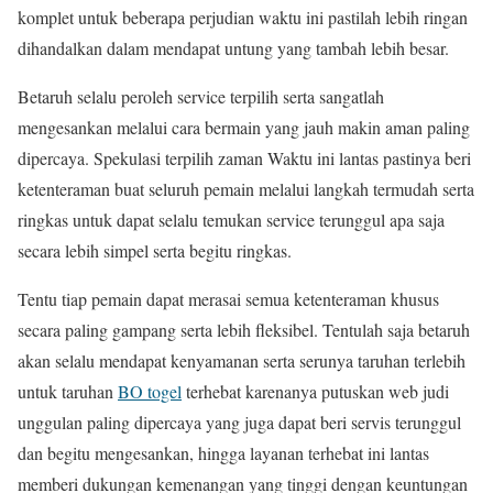
komplet untuk beberapa perjudian waktu ini pastilah lebih ringan
dihandalkan dalam mendapat untung yang tambah lebih besar.
Betaruh selalu peroleh service terpilih serta sangatlah
mengesankan melalui cara bermain yang jauh makin aman paling
dipercaya. Spekulasi terpilih zaman Waktu ini lantas pastinya beri
ketenteraman buat seluruh pemain melalui langkah termudah serta
ringkas untuk dapat selalu temukan service terunggul apa saja
secara lebih simpel serta begitu ringkas.
Tentu tiap pemain dapat merasai semua ketenteraman khusus
secara paling gampang serta lebih fleksibel. Tentulah saja betaruh
akan selalu mendapat kenyamanan serta serunya taruhan terlebih
untuk taruhan
BO togel
terhebat karenanya putuskan web judi
unggulan paling dipercaya yang juga dapat beri servis terunggul
dan begitu mengesankan, hingga layanan terhebat ini lantas
memberi dukungan kemenangan yang tinggi dengan keuntungan