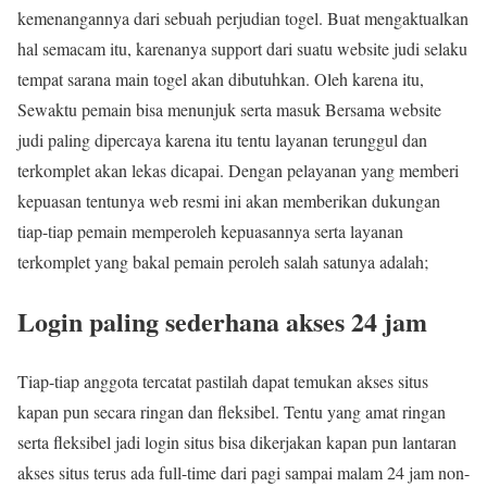
kemenangannya dari sebuah perjudian togel. Buat mengaktualkan
hal semacam itu, karenanya support dari suatu website judi selaku
tempat sarana main togel akan dibutuhkan. Oleh karena itu,
Sewaktu pemain bisa menunjuk serta masuk Bersama website
judi paling dipercaya karena itu tentu layanan terunggul dan
terkomplet akan lekas dicapai. Dengan pelayanan yang memberi
kepuasan tentunya web resmi ini akan memberikan dukungan
tiap-tiap pemain memperoleh kepuasannya serta layanan
terkomplet yang bakal pemain peroleh salah satunya adalah;
Login paling sederhana akses 24 jam
Tiap-tiap anggota tercatat pastilah dapat temukan akses situs
kapan pun secara ringan dan fleksibel. Tentu yang amat ringan
serta fleksibel jadi login situs bisa dikerjakan kapan pun lantaran
akses situs terus ada full-time dari pagi sampai malam 24 jam non-