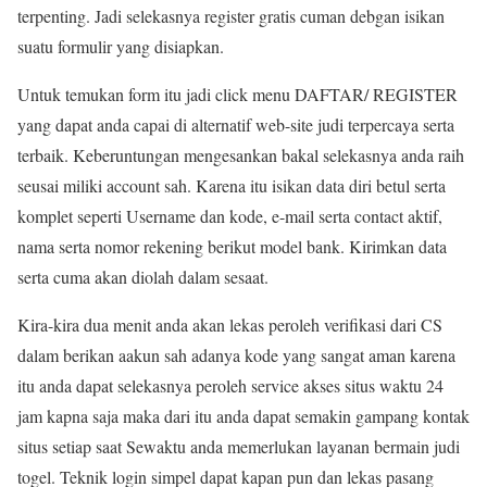
terpenting. Jadi selekasnya register gratis cuman debgan isikan
suatu formulir yang disiapkan.
Untuk temukan form itu jadi click menu DAFTAR/ REGISTER
yang dapat anda capai di alternatif web-site judi terpercaya serta
terbaik. Keberuntungan mengesankan bakal selekasnya anda raih
seusai miliki account sah. Karena itu isikan data diri betul serta
komplet seperti Username dan kode, e-mail serta contact aktif,
nama serta nomor rekening berikut model bank. Kirimkan data
serta cuma akan diolah dalam sesaat.
Kira-kira dua menit anda akan lekas peroleh verifikasi dari CS
dalam berikan aakun sah adanya kode yang sangat aman karena
itu anda dapat selekasnya peroleh service akses situs waktu 24
jam kapna saja maka dari itu anda dapat semakin gampang kontak
situs setiap saat Sewaktu anda memerlukan layanan bermain judi
togel. Teknik login simpel dapat kapan pun dan lekas pasang