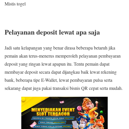
Mistis togel
Pelayanan deposit lewat apa saja
Jadi satu kelapangan yang benar dirasa beberapa betaruh jika
pemain akan terus-menerus memperoleh pelayanan pembayaran
deposit yang ringan lewat apapun itu. Tentu pemain dapat
membayar deposit secara dapat dijangkau baik lewat rekening
bank, beberapa tipe E-Wallet, lewat pembayaran pulsa serta
sekarang dapat juga pakai transaksi bisnis QR cepat serta mudah.