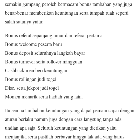
semakin gampang peroleh bermacam bonus tambahan yang juga
benar-benar memberikan keuntungan serta tumpah ruah seperti
salah satunya yaitu:
Bonus referal sepanjang umur dan referal pertama
Bonus welcome peserta baru
Bonus deposit seluruhnya langkah bayar
Bonus turnover serta rollover mingguan
Cashback memberi keuntungan
Bonus rollingan judi togel
Disc. serta jekpot judi togel
Momen menarik serta hadiah yang lain.
Itu semua tambahan keuntungan yang dapat pemain capai dengan
aturan berlaku namun juga dengan cara langsung tanpa ada
undian apa saja. Seluruh keuntungan yang dierikan yaitu
menjanjika serta pastilah berbayar hingga tak ada yang harus