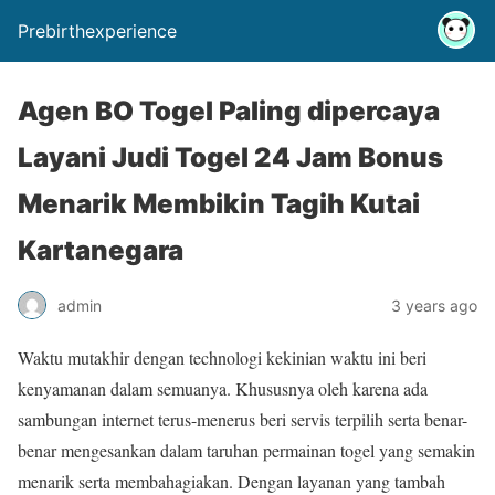
Prebirthexperience
Agen BO Togel Paling dipercaya
Layani Judi Togel 24 Jam Bonus
Menarik Membikin Tagih Kutai
Kartanegara
admin
3 years ago
Waktu mutakhir dengan technologi kekinian waktu ini beri
kenyamanan dalam semuanya. Khususnya oleh karena ada
sambungan internet terus-menerus beri servis terpilih serta benar-
benar mengesankan dalam taruhan permainan togel yang semakin
menarik serta membahagiakan. Dengan layanan yang tambah