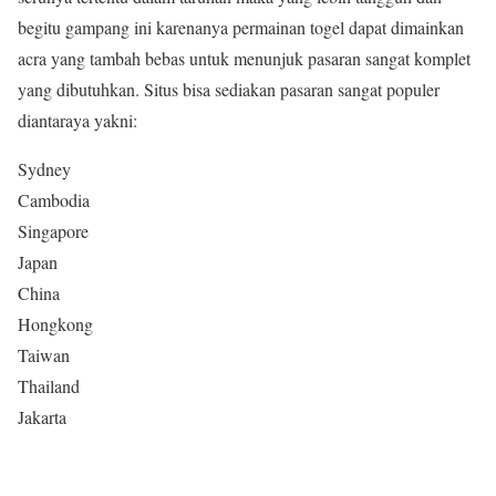
begitu gampang ini karenanya permainan togel dapat dimainkan
acra yang tambah bebas untuk menunjuk pasaran sangat komplet
yang dibutuhkan. Situs bisa sediakan pasaran sangat populer
diantaraya yakni:
Sydney
Cambodia
Singapore
Japan
China
Hongkong
Taiwan
Thailand
Jakarta