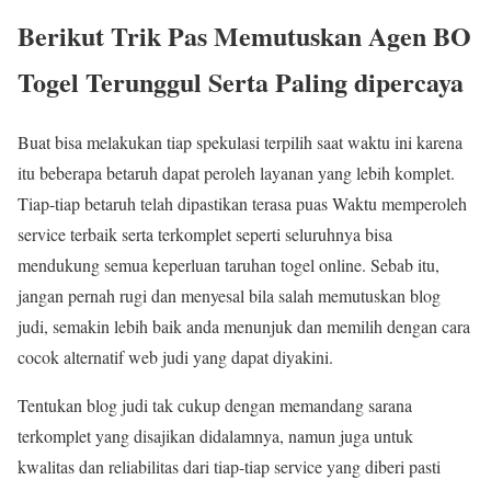
Berikut Trik Pas Memutuskan Agen BO
Togel Terunggul Serta Paling dipercaya
Buat bisa melakukan tiap spekulasi terpilih saat waktu ini karena
itu beberapa betaruh dapat peroleh layanan yang lebih komplet.
Tiap-tiap betaruh telah dipastikan terasa puas Waktu memperoleh
service terbaik serta terkomplet seperti seluruhnya bisa
mendukung semua keperluan taruhan togel online. Sebab itu,
jangan pernah rugi dan menyesal bila salah memutuskan blog
judi, semakin lebih baik anda menunjuk dan memilih dengan cara
cocok alternatif web judi yang dapat diyakini.
Tentukan blog judi tak cukup dengan memandang sarana
terkomplet yang disajikan didalamnya, namun juga untuk
kwalitas dan reliabilitas dari tiap-tiap service yang diberi pasti