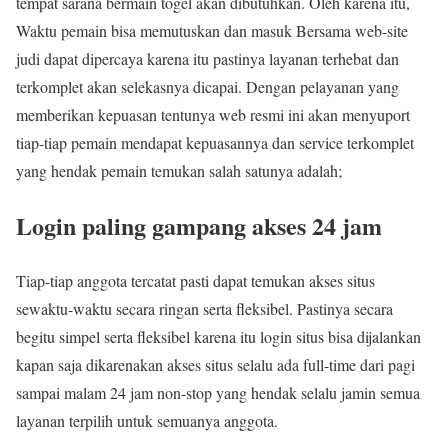
tempat sarana bermain togel akan dibutuhkan. Oleh karena itu,
Waktu pemain bisa memutuskan dan masuk Bersama web-site
judi dapat dipercaya karena itu pastinya layanan terhebat dan
terkomplet akan selekasnya dicapai. Dengan pelayanan yang
memberikan kepuasan tentunya web resmi ini akan menyuport
tiap-tiap pemain mendapat kepuasannya dan service terkomplet
yang hendak pemain temukan salah satunya adalah;
Login paling gampang akses 24 jam
Tiap-tiap anggota tercatat pasti dapat temukan akses situs
sewaktu-waktu secara ringan serta fleksibel. Pastinya secara
begitu simpel serta fleksibel karena itu login situs bisa dijalankan
kapan saja dikarenakan akses situs selalu ada full-time dari pagi
sampai malam 24 jam non-stop yang hendak selalu jamin semua
layanan terpilih untuk semuanya anggota.