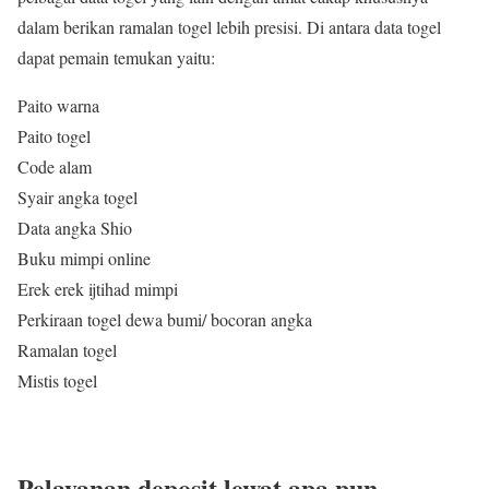
dalam berikan ramalan togel lebih presisi. Di antara data togel
dapat pemain temukan yaitu:
Paito warna
Paito togel
Code alam
Syair angka togel
Data angka Shio
Buku mimpi online
Erek erek ijtihad mimpi
Perkiraan togel dewa bumi/ bocoran angka
Ramalan togel
Mistis togel
Pelayanan deposit lewat apa pun