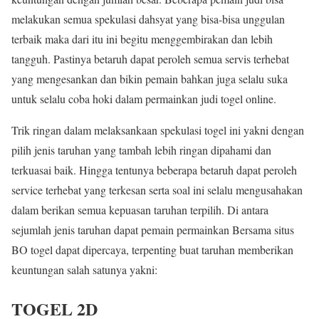
melakukan semua spekulasi dahsyat yang bisa-bisa unggulan
terbaik maka dari itu ini begitu menggembirakan dan lebih
tangguh. Pastinya betaruh dapat peroleh semua servis terhebat
yang mengesankan dan bikin pemain bahkan juga selalu suka
untuk selalu coba hoki dalam permainkan judi togel online.
Trik ringan dalam melaksankaan spekulasi togel ini yakni dengan
pilih jenis taruhan yang tambah lebih ringan dipahami dan
terkuasai baik. Hingga tentunya beberapa betaruh dapat peroleh
service terhebat yang terkesan serta soal ini selalu mengusahakan
dalam berikan semua kepuasan taruhan terpilih. Di antara
sejumlah jenis taruhan dapat pemain permainkan Bersama situs
BO togel dapat dipercaya, terpenting buat taruhan memberikan
keuntungan salah satunya yakni:
TOGEL 2D