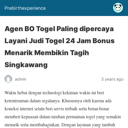
Prebirthexperience
Agen BO Togel Paling dipercaya
Layani Judi Togel 24 Jam Bonus
Menarik Membikin Tagih
Singkawang
admin
3 years ago
Waktu hebat dengan technologi kekinian waktu ini beri
ketenteraman dalam segalanya. Khususnya oleh karena ada
koneksi internet selalu beri servis terbaik serta benar-benar
memberi kepuasan dalam taruhan permainan togel yang semakin
menarik serta membahagiakan. Dengan layanan yang tambah