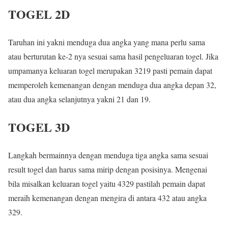
TOGEL 2D
Taruhan ini yakni menduga dua angka yang mana perlu sama
atau berturutan ke-2 nya sesuai sama hasil pengeluaran togel. Jika
umpamanya keluaran togel merupakan 3219 pasti pemain dapat
memperoleh kemenangan dengan menduga dua angka depan 32,
atau dua angka selanjutnya yakni 21 dan 19.
TOGEL 3D
Langkah bermainnya dengan menduga tiga angka sama sesuai
result togel dan harus sama mirip dengan posisinya. Mengenai
bila misalkan keluaran togel yaitu 4329 pastilah pemain dapat
meraih kemenangan dengan mengira di antara 432 atau angka
329.