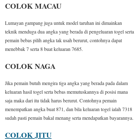
COLOK MACAU
Lumayan gampang juga untuk model taruhan ini dimainkan
teknik menduga dua angka yang berada di pengeluaran togel serta
pemain bebas pilih angka tak usah berurut, contohnya dapat
menebbak 7 serta 8 buat keluaran 7685.
COLOK NAGA
Jika pemain butuh mengira tiga angka yang berada pada dalam
keluaran hasil togel serta bebas memutuskannya di posisi mana
saja maka dari itu tidak harus berurut. Contohnya pemain
menempatkan angka buat 871, dan bila keluaran togel ialah 7318
sudah pasti pemain bakal menang serta mendapatkan bayarannya.
COLOK JITU