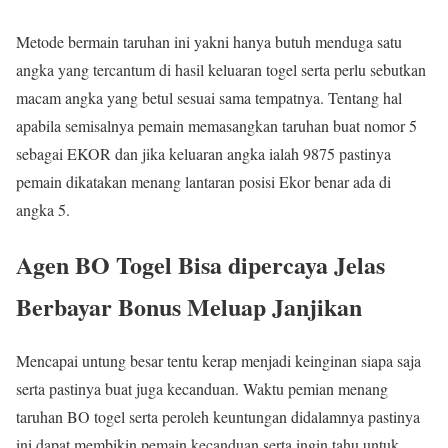
Metode bermain taruhan ini yakni hanya butuh menduga satu
angka yang tercantum di hasil keluaran togel serta perlu sebutkan
macam angka yang betul sesuai sama tempatnya. Tentang hal
apabila semisalnya pemain memasangkan taruhan buat nomor 5
sebagai EKOR dan jika keluaran angka ialah 9875 pastinya
pemain dikatakan menang lantaran posisi Ekor benar ada di
angka 5.
Agen BO Togel Bisa dipercaya Jelas
Berbayar Bonus Meluap Janjikan
Mencapai untung besar tentu kerap menjadi keinginan siapa saja
serta pastinya buat juga kecanduan. Waktu pemian menang
taruhan BO togel serta peroleh keuntungan didalamnya pastinya
ini dapat membikin pemain kecanduan serta ingin tahu untuk