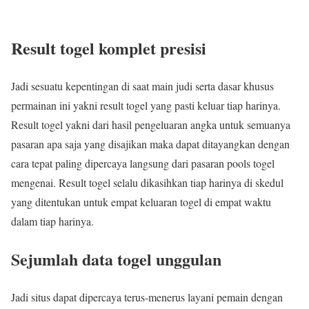
Result togel komplet presisi
Jadi sesuatu kepentingan di saat main judi serta dasar khusus
permainan ini yakni result togel yang pasti keluar tiap harinya.
Result togel yakni dari hasil pengeluaran angka untuk semuanya
pasaran apa saja yang disajikan maka dapat ditayangkan dengan
cara tepat paling dipercaya langsung dari pasaran pools togel
mengenai. Result togel selalu dikasihkan tiap harinya di skedul
yang ditentukan untuk empat keluaran togel di empat waktu
dalam tiap harinya.
Sejumlah data togel unggulan
Jadi situs dapat dipercaya terus-menerus layani pemain dengan