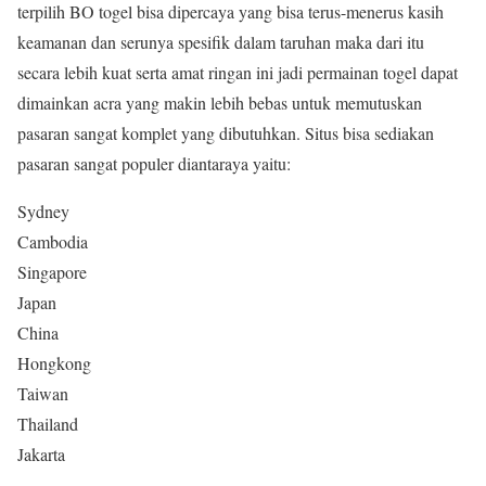
terpilih BO togel bisa dipercaya yang bisa terus-menerus kasih
keamanan dan serunya spesifik dalam taruhan maka dari itu
secara lebih kuat serta amat ringan ini jadi permainan togel dapat
dimainkan acra yang makin lebih bebas untuk memutuskan
pasaran sangat komplet yang dibutuhkan. Situs bisa sediakan
pasaran sangat populer diantaraya yaitu:
Sydney
Cambodia
Singapore
Japan
China
Hongkong
Taiwan
Thailand
Jakarta