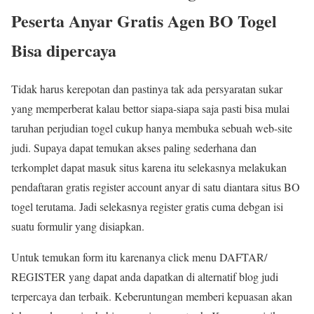
Peserta Anyar Gratis Agen BO Togel
Bisa dipercaya
Tidak harus kerepotan dan pastinya tak ada persyaratan sukar
yang memperberat kalau bettor siapa-siapa saja pasti bisa mulai
taruhan perjudian togel cukup hanya membuka sebuah web-site
judi. Supaya dapat temukan akses paling sederhana dan
terkomplet dapat masuk situs karena itu selekasnya melakukan
pendaftaran gratis register account anyar di satu diantara situs BO
togel terutama. Jadi selekasnya register gratis cuma debgan isi
suatu formulir yang disiapkan.
Untuk temukan form itu karenanya click menu DAFTAR/
REGISTER yang dapat anda dapatkan di alternatif blog judi
terpercaya dan terbaik. Keberuntungan memberi kepuasan akan