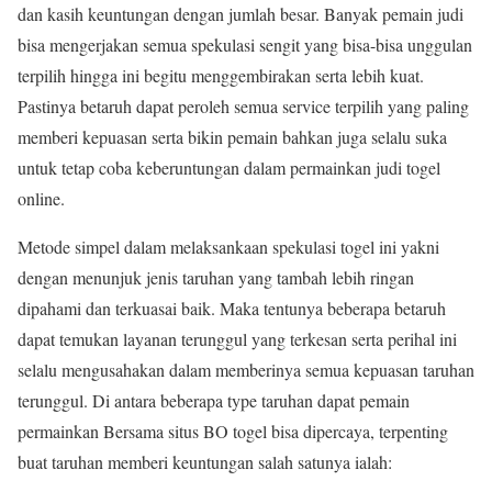
dan kasih keuntungan dengan jumlah besar. Banyak pemain judi
bisa mengerjakan semua spekulasi sengit yang bisa-bisa unggulan
terpilih hingga ini begitu menggembirakan serta lebih kuat.
Pastinya betaruh dapat peroleh semua service terpilih yang paling
memberi kepuasan serta bikin pemain bahkan juga selalu suka
untuk tetap coba keberuntungan dalam permainkan judi togel
online.
Metode simpel dalam melaksankaan spekulasi togel ini yakni
dengan menunjuk jenis taruhan yang tambah lebih ringan
dipahami dan terkuasai baik. Maka tentunya beberapa betaruh
dapat temukan layanan terunggul yang terkesan serta perihal ini
selalu mengusahakan dalam memberinya semua kepuasan taruhan
terunggul. Di antara beberapa type taruhan dapat pemain
permainkan Bersama situs BO togel bisa dipercaya, terpenting
buat taruhan memberi keuntungan salah satunya ialah: