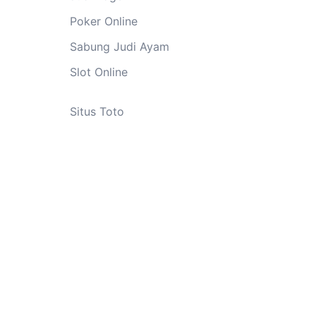
Poker Online
Sabung Judi Ayam
Slot Online
Situs Toto