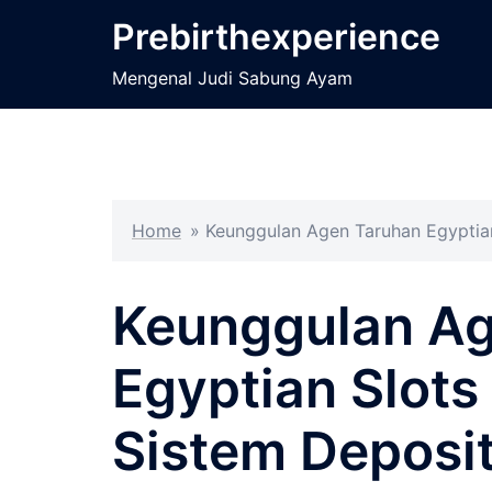
Skip
Prebirthexperience
to
content
Mengenal Judi Sabung Ayam
Home
»
Keunggulan Agen Taruhan Egyptia
Keunggulan Ag
Egyptian Slot
Sistem Deposi