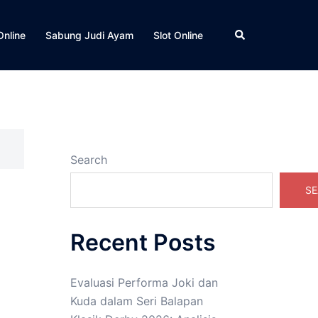
Search
Online
Sabung Judi Ayam
Slot Online
Search
SE
Recent Posts
Evaluasi Performa Joki dan
Kuda dalam Seri Balapan