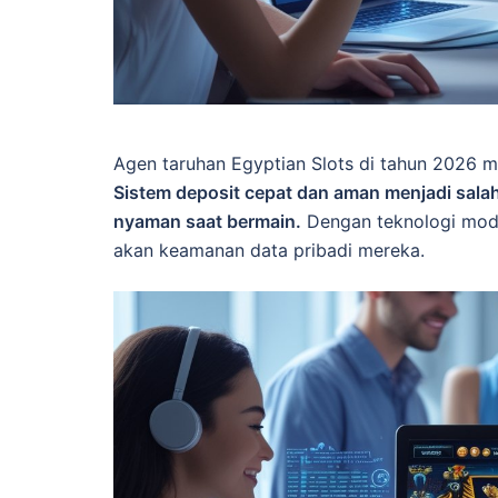
Agen taruhan Egyptian Slots di tahun 2026 
Sistem deposit cepat dan aman menjadi sal
nyaman saat bermain.
Dengan teknologi mode
akan keamanan data pribadi mereka.