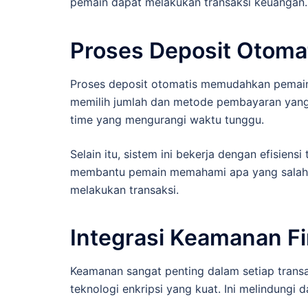
pemain dapat melakukan transaksi keuangan.
Proses Deposit Otoma
Proses deposit otomatis memudahkan pemai
memilih jumlah dan metode pembayaran yang 
time yang mengurangi waktu tunggu.
Selain itu, sistem ini bekerja dengan efisiensi
membantu pemain memahami apa yang salah. D
melakukan transaksi.
Integrasi Keamanan Fi
Keamanan sangat penting dalam setiap transa
teknologi enkripsi yang kuat. Ini melindungi d