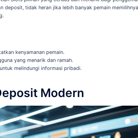
 deposit, tidak heran jika lebih banyak pemain memilihny
g.
katkan kenyamanan pemain.
guna yang menarik dan ramah.
ntuk melindungi informasi pribadi.
Deposit Modern