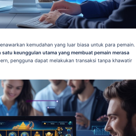
menawarkan kemudahan yang luar biasa untuk para pemain.
ah satu keunggulan utama yang membuat pemain merasa
rn, pengguna dapat melakukan transaksi tanpa khawatir