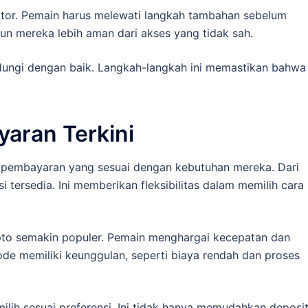
faktor. Pemain harus melewati langkah tambahan sebelum
kun mereka lebih aman dari akses yang tidak sah.
ndungi dengan baik. Langkah-langkah ini memastikan bahwa
aran Terkini
de pembayaran yang sesuai dengan kebutuhan mereka. Dari
i tersedia. Ini memberikan fleksibilitas dalam memilih cara
pto semakin populer. Pemain menghargai kecepatan dan
de memiliki keunggulan, seperti biaya rendah dan proses
lih sesuai preferensi. Ini tidak hanya memudahkan deposit