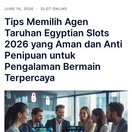
JUNE 16, 2026
SLOT ONLINE
Tips Memilih Agen
Taruhan Egyptian Slots
2026 yang Aman dan Anti
Penipuan untuk
Pengalaman Bermain
Terpercaya