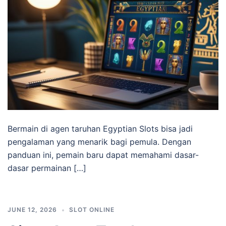
Bermain di agen taruhan Egyptian Slots bisa jadi
pengalaman yang menarik bagi pemula. Dengan
panduan ini, pemain baru dapat memahami dasar-
dasar permainan […]
JUNE 12, 2026
SLOT ONLINE