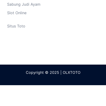
Sabung Judi Ayam
Slot Online
Situs Toto
Copyright © 2025 |
OLXTOTO