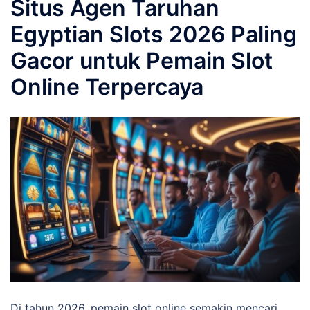
Situs Agen Taruhan
Egyptian Slots 2026 Paling
Gacor untuk Pemain Slot
Online Terpercaya
Di tahun 2026, pemain slot online semakin mencari