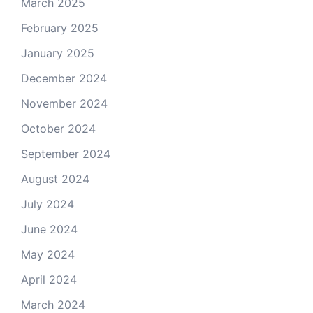
March 2025
February 2025
January 2025
December 2024
November 2024
October 2024
September 2024
August 2024
July 2024
June 2024
May 2024
April 2024
March 2024