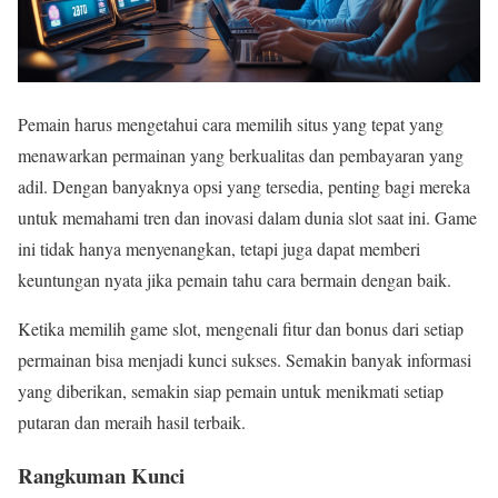
Pemain harus mengetahui cara memilih situs yang tepat yang
menawarkan permainan yang berkualitas dan pembayaran yang
adil. Dengan banyaknya opsi yang tersedia, penting bagi mereka
untuk memahami tren dan inovasi dalam dunia slot saat ini. Game
ini tidak hanya menyenangkan, tetapi juga dapat memberi
keuntungan nyata jika pemain tahu cara bermain dengan baik.
Ketika memilih game slot, mengenali fitur dan bonus dari setiap
permainan bisa menjadi kunci sukses. Semakin banyak informasi
yang diberikan, semakin siap pemain untuk menikmati setiap
putaran dan meraih hasil terbaik.
Rangkuman Kunci