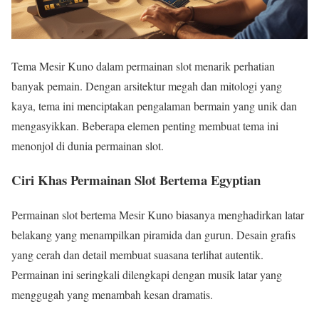
Tema Mesir Kuno dalam permainan slot menarik perhatian
banyak pemain. Dengan arsitektur megah dan mitologi yang
kaya, tema ini menciptakan pengalaman bermain yang unik dan
mengasyikkan. Beberapa elemen penting membuat tema ini
menonjol di dunia permainan slot.
Ciri Khas Permainan Slot Bertema Egyptian
Permainan slot bertema Mesir Kuno biasanya menghadirkan latar
belakang yang menampilkan piramida dan gurun. Desain grafis
yang cerah dan detail membuat suasana terlihat autentik.
Permainan ini seringkali dilengkapi dengan musik latar yang
menggugah yang menambah kesan dramatis.