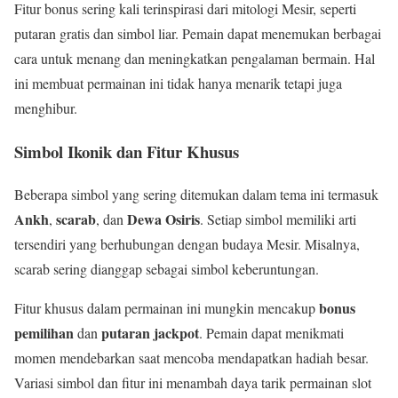
Fitur bonus sering kali terinspirasi dari mitologi Mesir, seperti
putaran gratis dan simbol liar. Pemain dapat menemukan berbagai
cara untuk menang dan meningkatkan pengalaman bermain. Hal
ini membuat permainan ini tidak hanya menarik tetapi juga
menghibur.
Simbol Ikonik dan Fitur Khusus
Beberapa simbol yang sering ditemukan dalam tema ini termasuk
Ankh
scarab
Dewa Osiris
,
, dan
. Setiap simbol memiliki arti
tersendiri yang berhubungan dengan budaya Mesir. Misalnya,
scarab sering dianggap sebagai simbol keberuntungan.
bonus
Fitur khusus dalam permainan ini mungkin mencakup
pemilihan
putaran jackpot
dan
. Pemain dapat menikmati
momen mendebarkan saat mencoba mendapatkan hadiah besar.
Variasi simbol dan fitur ini menambah daya tarik permainan slot