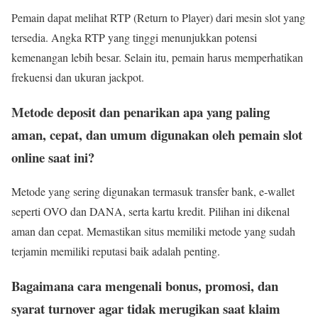
Pemain dapat melihat RTP (Return to Player) dari mesin slot yang
tersedia. Angka RTP yang tinggi menunjukkan potensi
kemenangan lebih besar. Selain itu, pemain harus memperhatikan
frekuensi dan ukuran jackpot.
Metode deposit dan penarikan apa yang paling
aman, cepat, dan umum digunakan oleh pemain slot
online saat ini?
Metode yang sering digunakan termasuk transfer bank, e-wallet
seperti OVO dan DANA, serta kartu kredit. Pilihan ini dikenal
aman dan cepat. Memastikan situs memiliki metode yang sudah
terjamin memiliki reputasi baik adalah penting.
Bagaimana cara mengenali bonus, promosi, dan
syarat turnover agar tidak merugikan saat klaim