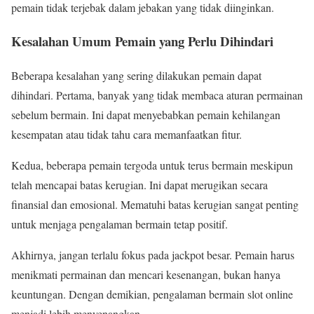
pemain tidak terjebak dalam jebakan yang tidak diinginkan.
Kesalahan Umum Pemain yang Perlu Dihindari
Beberapa kesalahan yang sering dilakukan pemain dapat
dihindari. Pertama, banyak yang tidak membaca aturan permainan
sebelum bermain. Ini dapat menyebabkan pemain kehilangan
kesempatan atau tidak tahu cara memanfaatkan fitur.
Kedua, beberapa pemain tergoda untuk terus bermain meskipun
telah mencapai batas kerugian. Ini dapat merugikan secara
finansial dan emosional. Mematuhi batas kerugian sangat penting
untuk menjaga pengalaman bermain tetap positif.
Akhirnya, jangan terlalu fokus pada jackpot besar. Pemain harus
menikmati permainan dan mencari kesenangan, bukan hanya
keuntungan. Dengan demikian, pengalaman bermain slot online
menjadi lebih menyenangkan.