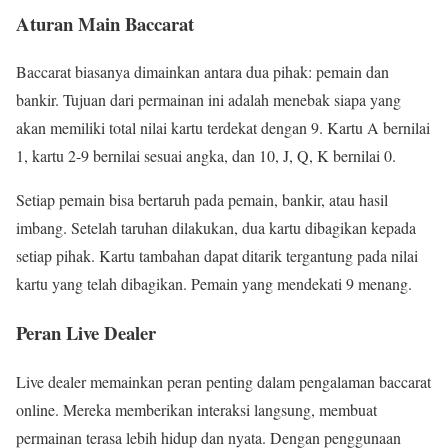
Aturan Main Baccarat
Baccarat biasanya dimainkan antara dua pihak: pemain dan
bankir. Tujuan dari permainan ini adalah menebak siapa yang
akan memiliki total nilai kartu terdekat dengan 9. Kartu A bernilai
1, kartu 2-9 bernilai sesuai angka, dan 10, J, Q, K bernilai 0.
Setiap pemain bisa bertaruh pada pemain, bankir, atau hasil
imbang. Setelah taruhan dilakukan, dua kartu dibagikan kepada
setiap pihak. Kartu tambahan dapat ditarik tergantung pada nilai
kartu yang telah dibagikan. Pemain yang mendekati 9 menang.
Peran Live Dealer
Live dealer memainkan peran penting dalam pengalaman baccarat
online. Mereka memberikan interaksi langsung, membuat
permainan terasa lebih hidup dan nyata. Dengan penggunaan