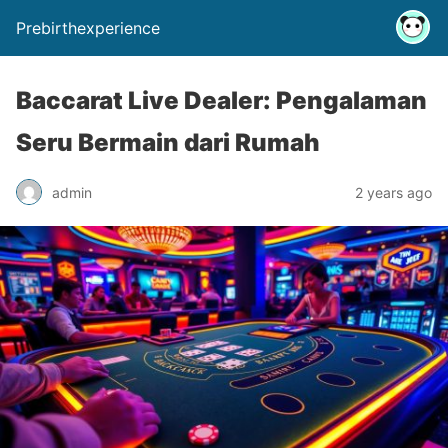
Prebirthexperience
Baccarat Live Dealer: Pengalaman
Seru Bermain dari Rumah
admin
2 years ago