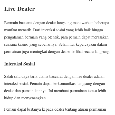
Live Dealer
Bermain baccarat dengan dealer langsung menawarkan beberapa
manfaat menarik. Dari interaksi sosial yang lebih baik hingga
pengalaman bermain yang otentik, para pemain dapat merasakan
suasana kasino yang sebenarnya. Selain itu, kepercayaan dalam
permainan juga meningkat dengan dealer terlihat secara langsung.
Interaksi Sosial
Salah satu daya tarik utama baccarat dengan live dealer adalah
interaksi sosial. Pemain dapat berkomunikasi langsung dengan
dealer dan pemain lainnya. Ini membuat permainan terasa lebih
hidup dan menyenangkan.
Pemain dapat bertanya kepada dealer tentang aturan permainan