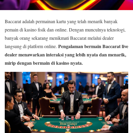
Baccarat adalah permainan kartu yang telah menarik banyak
pemain di kasino fisik dan online. Dengan munculnya teknologi,
banyak orang sekarang menikmati Baccarat melalui dealer
Pengalaman bermain Baccarat live
langsung di platform online.
dealer menawarkan interaksi yang lebih nyata dan menarik,
mirip dengan bermain di kasino nyata.