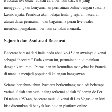
Baccarat live dealer adalah cara bermain baccarat yang
menggabungkan kenyamanan permainan online dengan suasana
kasino nyata. Pembaca akan belajar tentang sejarah baccarat,
aturan dasar permainan, dan bagaimana peran live dealer
membuat pengalaman bermain semakin menarik.
Sejarah dan Asal-usul Baccarat
Baccarat berasal dari Italia pada abad ke-15 dan awalnya dikenal
sebagai “baccara.” Pada zaman itu, permainan ini dimainkan
dengan kartu remi. Permainan ini kemudian menyebar ke Prancis,
di mana ia menjadi populer di kalangan bangsawan.
Selama bertahun-tahun, baccarat berkembang menjadi beberapa
variasi. Salah satu versi paling terkenal adalah “Chemin de Fer.”
Di tahun 1950-an, baccarat mulai dikenal di Las Vegas, dan kini
bisa ditemukan di banyak kasino dan platform online.