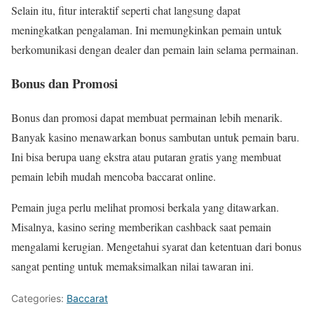
Selain itu, fitur interaktif seperti chat langsung dapat
meningkatkan pengalaman. Ini memungkinkan pemain untuk
berkomunikasi dengan dealer dan pemain lain selama permainan.
Bonus dan Promosi
Bonus dan promosi dapat membuat permainan lebih menarik.
Banyak kasino menawarkan bonus sambutan untuk pemain baru.
Ini bisa berupa uang ekstra atau putaran gratis yang membuat
pemain lebih mudah mencoba baccarat online.
Pemain juga perlu melihat promosi berkala yang ditawarkan.
Misalnya, kasino sering memberikan cashback saat pemain
mengalami kerugian. Mengetahui syarat dan ketentuan dari bonus
sangat penting untuk memaksimalkan nilai tawaran ini.
Categories:
Baccarat