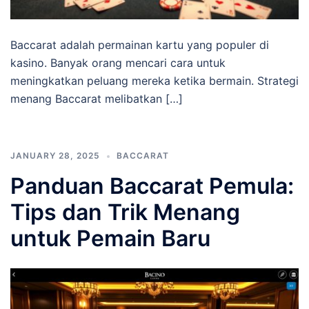
Baccarat adalah permainan kartu yang populer di
kasino. Banyak orang mencari cara untuk
meningkatkan peluang mereka ketika bermain. Strategi
menang Baccarat melibatkan […]
JANUARY 28, 2025
BACCARAT
Panduan Baccarat Pemula:
Tips dan Trik Menang
untuk Pemain Baru