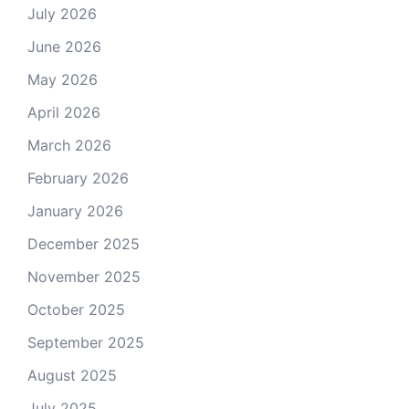
July 2026
June 2026
May 2026
April 2026
March 2026
February 2026
January 2026
December 2025
November 2025
October 2025
September 2025
August 2025
July 2025