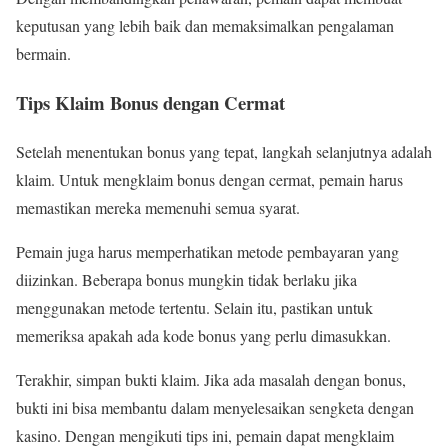
keputusan yang lebih baik dan memaksimalkan pengalaman
bermain.
Tips Klaim Bonus dengan Cermat
Setelah menentukan bonus yang tepat, langkah selanjutnya adalah
klaim. Untuk mengklaim bonus dengan cermat, pemain harus
memastikan mereka memenuhi semua syarat.
Pemain juga harus memperhatikan metode pembayaran yang
diizinkan. Beberapa bonus mungkin tidak berlaku jika
menggunakan metode tertentu. Selain itu, pastikan untuk
memeriksa apakah ada kode bonus yang perlu dimasukkan.
Terakhir, simpan bukti klaim. Jika ada masalah dengan bonus,
bukti ini bisa membantu dalam menyelesaikan sengketa dengan
kasino. Dengan mengikuti tips ini, pemain dapat mengklaim