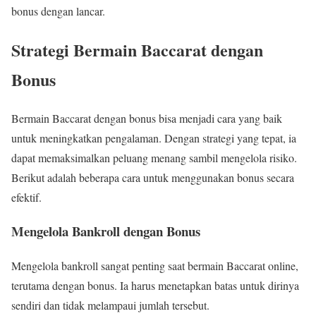
bonus dengan lancar.
Strategi Bermain Baccarat dengan
Bonus
Bermain Baccarat dengan bonus bisa menjadi cara yang baik
untuk meningkatkan pengalaman. Dengan strategi yang tepat, ia
dapat memaksimalkan peluang menang sambil mengelola risiko.
Berikut adalah beberapa cara untuk menggunakan bonus secara
efektif.
Mengelola Bankroll dengan Bonus
Mengelola bankroll sangat penting saat bermain Baccarat online,
terutama dengan bonus. Ia harus menetapkan batas untuk dirinya
sendiri dan tidak melampaui jumlah tersebut.