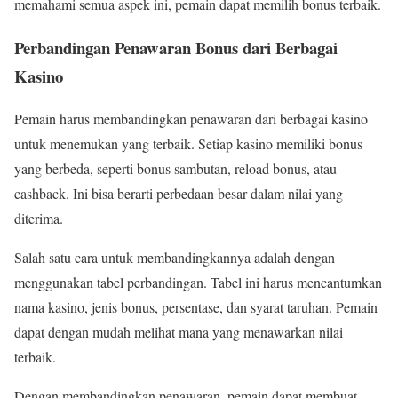
memahami semua aspek ini, pemain dapat memilih bonus terbaik.
Perbandingan Penawaran Bonus dari Berbagai
Kasino
Pemain harus membandingkan penawaran dari berbagai kasino
untuk menemukan yang terbaik. Setiap kasino memiliki bonus
yang berbeda, seperti bonus sambutan, reload bonus, atau
cashback. Ini bisa berarti perbedaan besar dalam nilai yang
diterima.
Salah satu cara untuk membandingkannya adalah dengan
menggunakan tabel perbandingan. Tabel ini harus mencantumkan
nama kasino, jenis bonus, persentase, dan syarat taruhan. Pemain
dapat dengan mudah melihat mana yang menawarkan nilai
terbaik.
Dengan membandingkan penawaran, pemain dapat membuat