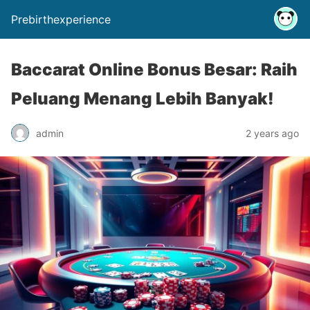
Prebirthexperience
Baccarat Online Bonus Besar: Raih
Peluang Menang Lebih Banyak!
admin
2 years ago