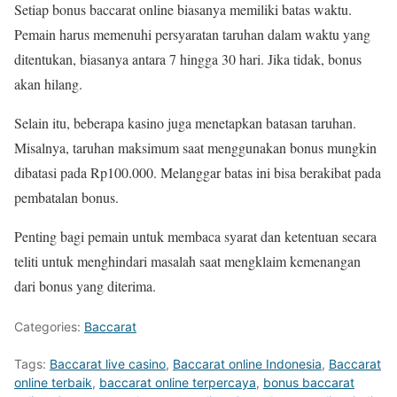
Setiap bonus baccarat online biasanya memiliki batas waktu.
Pemain harus memenuhi persyaratan taruhan dalam waktu yang
ditentukan, biasanya antara 7 hingga 30 hari. Jika tidak, bonus
akan hilang.
Selain itu, beberapa kasino juga menetapkan batasan taruhan.
Misalnya, taruhan maksimum saat menggunakan bonus mungkin
dibatasi pada Rp100.000. Melanggar batas ini bisa berakibat pada
pembatalan bonus.
Penting bagi pemain untuk membaca syarat dan ketentuan secara
teliti untuk menghindari masalah saat mengklaim kemenangan
dari bonus yang diterima.
Categories:
Baccarat
Tags:
Baccarat live casino
,
Baccarat online Indonesia
,
Baccarat
online terbaik
,
baccarat online terpercaya
,
bonus baccarat