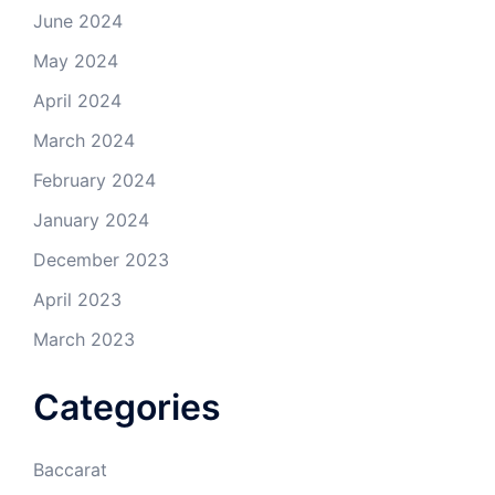
June 2024
May 2024
April 2024
March 2024
February 2024
January 2024
December 2023
April 2023
March 2023
Categories
Baccarat