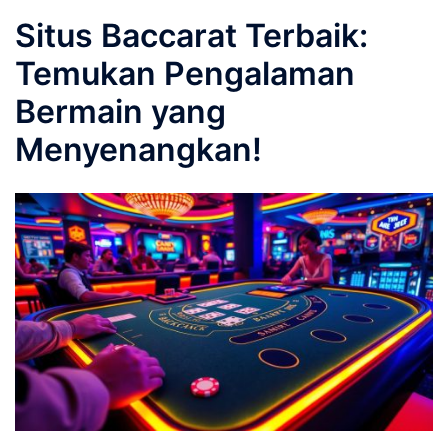
Situs Baccarat Terbaik:
Temukan Pengalaman
Bermain yang
Menyenangkan!