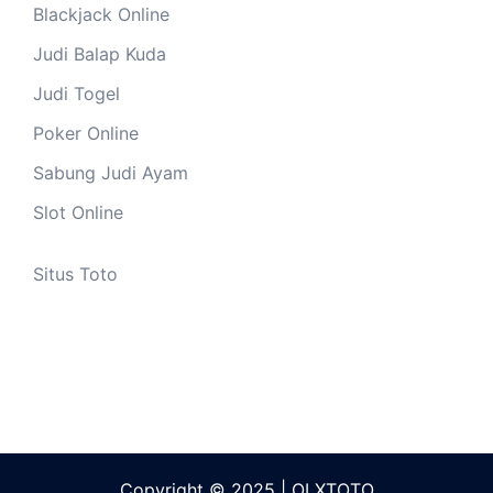
Blackjack Online
Judi Balap Kuda
Judi Togel
Poker Online
Sabung Judi Ayam
Slot Online
Situs Toto
Copyright © 2025 |
OLXTOTO