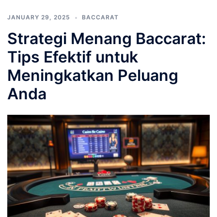
JANUARY 29, 2025
BACCARAT
Strategi Menang Baccarat:
Tips Efektif untuk
Meningkatkan Peluang
Anda