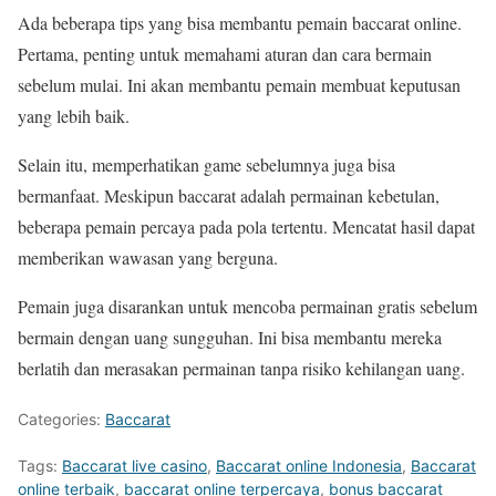
Ada beberapa tips yang bisa membantu pemain baccarat online.
Pertama, penting untuk memahami aturan dan cara bermain
sebelum mulai. Ini akan membantu pemain membuat keputusan
yang lebih baik.
Selain itu, memperhatikan game sebelumnya juga bisa
bermanfaat. Meskipun baccarat adalah permainan kebetulan,
beberapa pemain percaya pada pola tertentu. Mencatat hasil dapat
memberikan wawasan yang berguna.
Pemain juga disarankan untuk mencoba permainan gratis sebelum
bermain dengan uang sungguhan. Ini bisa membantu mereka
berlatih dan merasakan permainan tanpa risiko kehilangan uang.
Categories:
Baccarat
Tags:
Baccarat live casino
,
Baccarat online Indonesia
,
Baccarat
online terbaik
,
baccarat online terpercaya
,
bonus baccarat