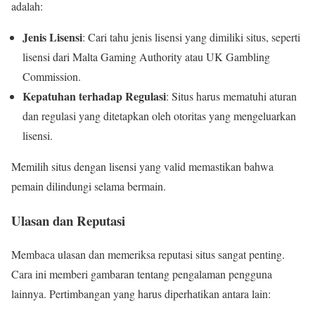
adalah:
Jenis Lisensi
: Cari tahu jenis lisensi yang dimiliki situs, seperti
lisensi dari Malta Gaming Authority atau UK Gambling
Commission.
Kepatuhan terhadap Regulasi
: Situs harus mematuhi aturan
dan regulasi yang ditetapkan oleh otoritas yang mengeluarkan
lisensi.
Memilih situs dengan lisensi yang valid memastikan bahwa
pemain dilindungi selama bermain.
Ulasan dan Reputasi
Membaca ulasan dan memeriksa reputasi situs sangat penting.
Cara ini memberi gambaran tentang pengalaman pengguna
lainnya. Pertimbangan yang harus diperhatikan antara lain: