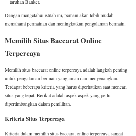
taruhan Banker.
Dengan mengetahui istilah ini, pemain akan lebih mudah
memahami permainan dan meningkatkan pengalaman bermain.
Memilih Situs Baccarat Online
Terpercaya
Memilih situs baccarat online terpercaya adalah langkah penting
untuk pengalaman bermain yang aman dan menyenangkan.
Terdapat beberapa kriteria yang harus diperhatikan saat mencari
situs yang tepat. Berikut adalah aspek-aspek yang perlu
dipertimbangkan dalam pemilihan.
Kriteria Situs Terpercaya
Kriteria dalam memilih situs baccarat online terpercaya sangat