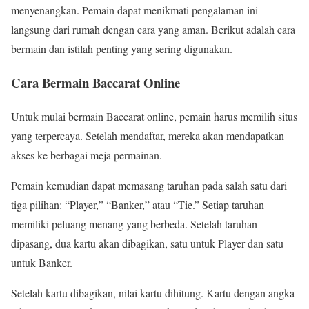
menyenangkan. Pemain dapat menikmati pengalaman ini
langsung dari rumah dengan cara yang aman. Berikut adalah cara
bermain dan istilah penting yang sering digunakan.
Cara Bermain Baccarat Online
Untuk mulai bermain Baccarat online, pemain harus memilih situs
yang terpercaya. Setelah mendaftar, mereka akan mendapatkan
akses ke berbagai meja permainan.
Pemain kemudian dapat memasang taruhan pada salah satu dari
tiga pilihan: “Player,” “Banker,” atau “Tie.” Setiap taruhan
memiliki peluang menang yang berbeda. Setelah taruhan
dipasang, dua kartu akan dibagikan, satu untuk Player dan satu
untuk Banker.
Setelah kartu dibagikan, nilai kartu dihitung. Kartu dengan angka